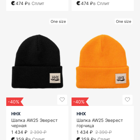
474 ₽
в Сплит
474 ₽
в Сплит
One size
One size
-40%
-40%
ННХ
ННХ
Шапка AW25 Эверест
Шапка AW25 Эверест
черная
горчица
1 434 ₽
2 390 ₽
1 434 ₽
2 390 ₽
359 ₽
в Сплит
359 ₽
в Сплит