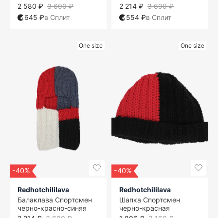
2 580 ₽
3 690 ₽
2 214 ₽
3 690 ₽
645 ₽
в Сплит
554 ₽
в Сплит
One size
One size
-40%
-40%
Redhotchililava
Redhotchililava
Балаклава Спортсмен
Шапка Спортсмен
черно-красно-синяя
черно-красная