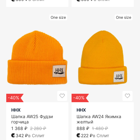
One size
One size
-40%
-40%
ННХ
ННХ
Шапка AW25 Фудзи
Шапка AW24 Якимка
горчица
желтый
1 368 ₽
2 280 ₽
888 ₽
1 480 ₽
342 ₽
в Сплит
222 ₽
в Сплит