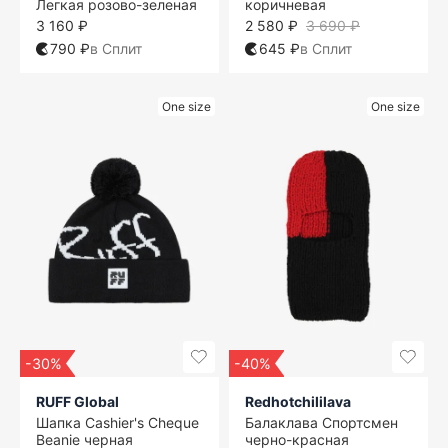
Легкая розово-зеленая
коричневая
3 160 ₽
2 580 ₽
3 690 ₽
790 ₽
в Сплит
645 ₽
в Сплит
One size
One size
-30%
-40%
RUFF Global
Redhotchililava
Шапка Cashier's Cheque
Балаклава Спортсмен
Beanie черная
черно-красная