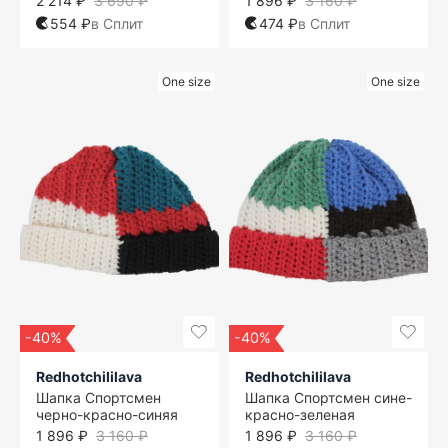
2 214 ₽
3 690 ₽
1 896 ₽
3 160 ₽
554 ₽
в Сплит
474 ₽
в Сплит
One size
One size
-40%
-40%
Redhotchililava
Redhotchililava
Шапка Спортсмен
Шапка Спортсмен сине-
черно-красно-синяя
красно-зеленая
1 896 ₽
3 160 ₽
1 896 ₽
3 160 ₽