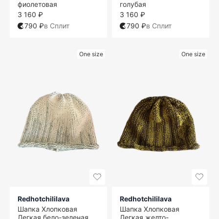
фиолетовая
голубая
3 160 ₽
3 160 ₽
790 ₽
в Сплит
790 ₽
в Сплит
One size
One size
Redhotchililava
Redhotchililava
Шапка Хлопковая
Шапка Хлопковая
Легкая бело-зеленая
Легкая желто-