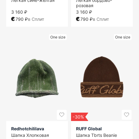
Легкая сине-желтая
Легкая бордово-
розовая
3 160 ₽
3 160 ₽
790 ₽
в Сплит
790 ₽
в Сплит
One size
One size
-30%
Redhotchililava
RUFF Global
Шапка Хлопковая
Шапка Tbrts Beanie