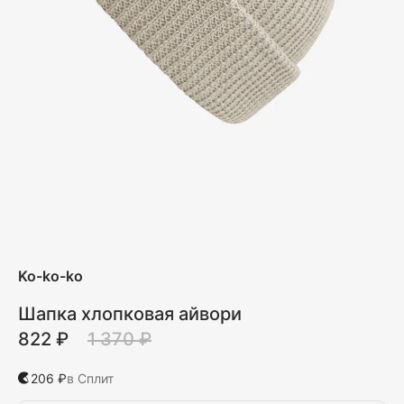
Ko-ko-ko
Шапка хлопковая айвори
822 ₽
1 370 ₽
206 ₽
в Сплит