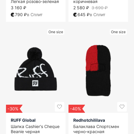
Легкая розово-зеленая
коричневая
3 160 ₽
2 580 ₽
3 690 ₽
790 ₽
в Сплит
645 ₽
в Сплит
One size
One size
-30%
-40%
RUFF Global
Redhotchililava
Шапка Cashier's Cheque
Балаклава Спортсмен
Beanie черная
черно-красная