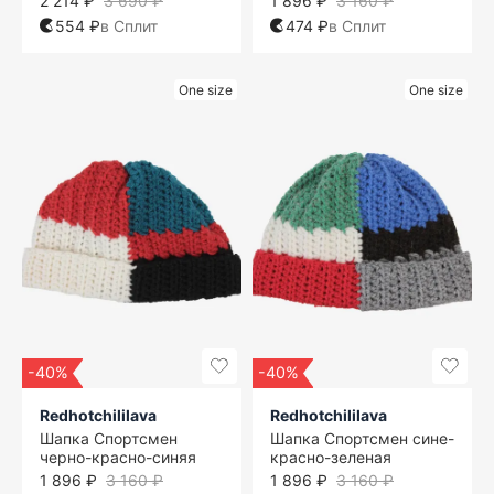
2 214 ₽
3 690 ₽
1 896 ₽
3 160 ₽
554 ₽
в Сплит
474 ₽
в Сплит
One size
One size
-40%
-40%
Redhotchililava
Redhotchililava
Шапка Спортсмен
Шапка Спортсмен сине-
черно-красно-синяя
красно-зеленая
1 896 ₽
3 160 ₽
1 896 ₽
3 160 ₽