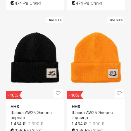
474 ₽
в Сплит
474 ₽
в Сплит
One size
One size
-40%
-40%
ННХ
ННХ
Шапка AW25 Эверест
Шапка AW25 Эверест
черная
горчица
1 434 ₽
2 390 ₽
1 434 ₽
2 390 ₽
359 ₽
в Сплит
359 ₽
в Сплит