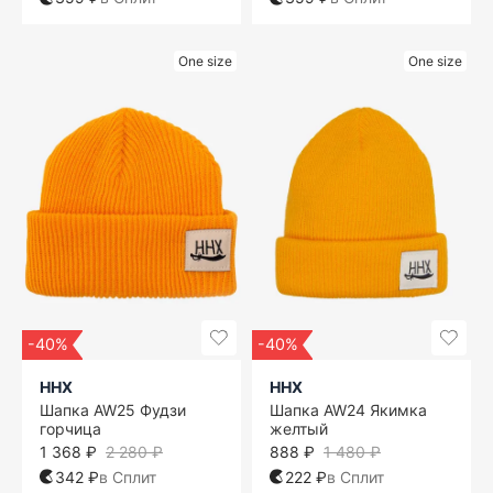
One size
One size
-40%
-40%
ННХ
ННХ
Шапка AW25 Фудзи
Шапка AW24 Якимка
горчица
желтый
1 368 ₽
2 280 ₽
888 ₽
1 480 ₽
342 ₽
в Сплит
222 ₽
в Сплит