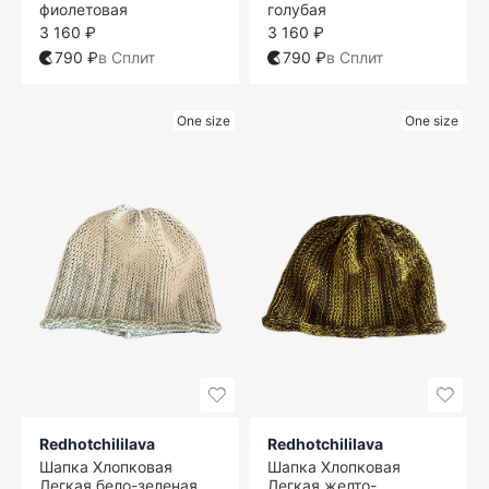
фиолетовая
голубая
3 160 ₽
3 160 ₽
790 ₽
в Сплит
790 ₽
в Сплит
One size
One size
Redhotchililava
Redhotchililava
Шапка Хлопковая
Шапка Хлопковая
Легкая бело-зеленая
Легкая желто-