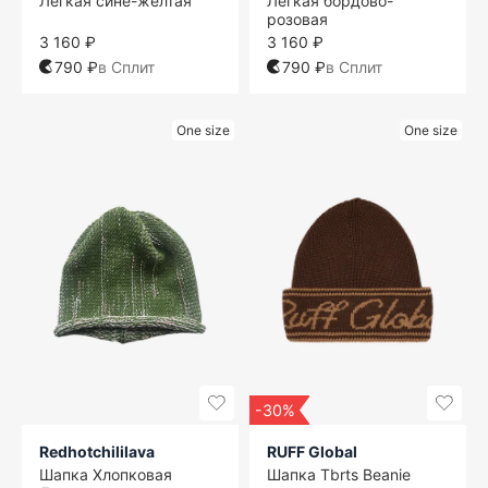
Легкая сине-желтая
Легкая бордово-
розовая
3 160 ₽
3 160 ₽
790 ₽
в Сплит
790 ₽
в Сплит
One size
One size
-30%
Redhotchililava
RUFF Global
Шапка Хлопковая
Шапка Tbrts Beanie