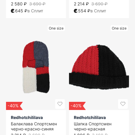
2 580 ₽
3 690 ₽
2 214 ₽
3 690 ₽
645 ₽
в Сплит
554 ₽
в Сплит
One size
One size
-40%
-40%
Redhotchililava
Redhotchililava
Балаклава Спортсмен
Шапка Спортсмен
черно-красно-синяя
черно-красная