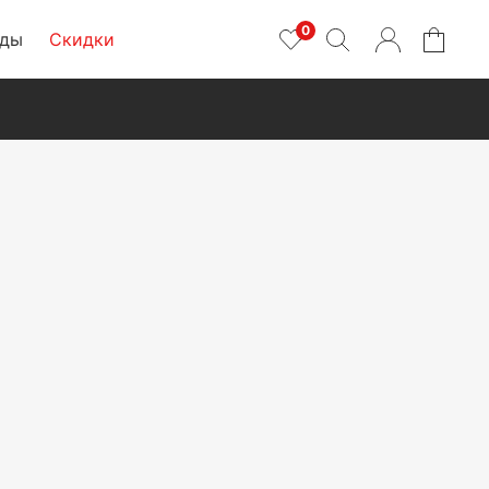
0
нды
Скидки