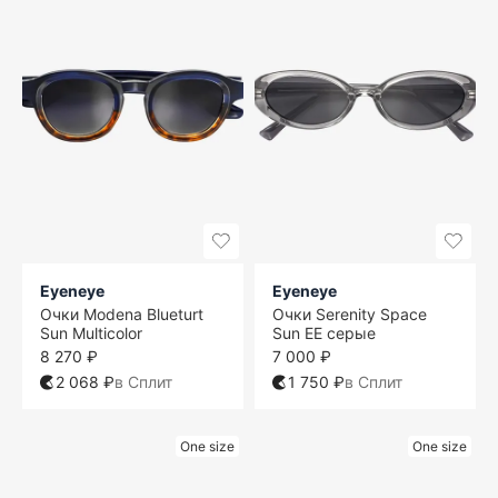
Eyeneye
Eyeneye
Очки Modena Blueturt
Очки Serenity Space
Sun Multicolor
Sun EE серые
8 270 ₽
7 000 ₽
2 068 ₽
в Сплит
1 750 ₽
в Сплит
One size
One size