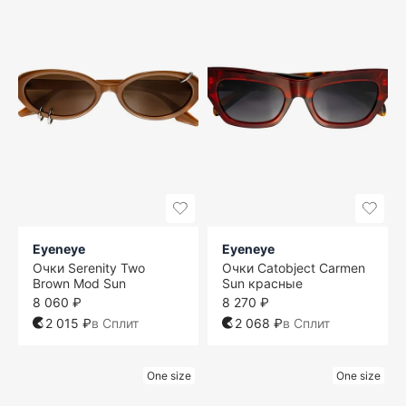
Eyeneye
Eyeneye
Очки Serenity Two
Очки Catobject Carmen
Brown Mod Sun
Sun красные
8 060 ₽
8 270 ₽
2 015 ₽
в Сплит
2 068 ₽
в Сплит
One size
One size