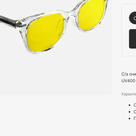
С/з оч
UV400
Характе
С
С