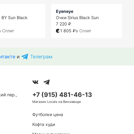
Eyeneye
 BY Sun Black
Очки Sirius Black Sun
7 220 ₽
в Сплит
1 805 ₽
в Сплит
нтакте
и
Телеграм
+7 (915) 481-46-13
ий пер.,
Магазин Locals на Винзаводе
Футболки цена
Кофта худи