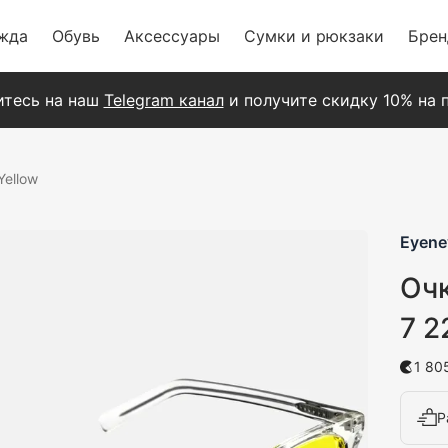
жда
Обувь
Аксессуары
Сумки и рюкзаки
Бре
тесь на наш
Telegram канал
и получите скидку 10% на п
Yellow
Eyene
Очк
7 2
1 80
Р