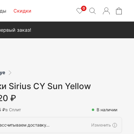
0
нды
Скидки
ервый заказ!
ye
и Sirius CY Sun Yellow
20 ₽
5 ₽
в Сплит
В наличии
ассчитываем доставку…
Изменить