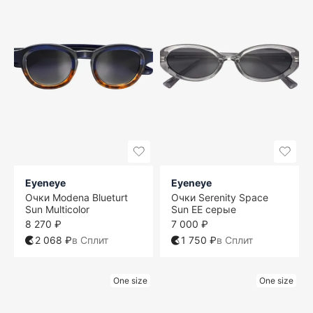
Eyeneye
Eyeneye
Очки Modena Blueturt
Очки Serenity Space
Sun Multicolor
Sun EE серые
8 270 ₽
7 000 ₽
2 068 ₽
в Сплит
1 750 ₽
в Сплит
One size
One size