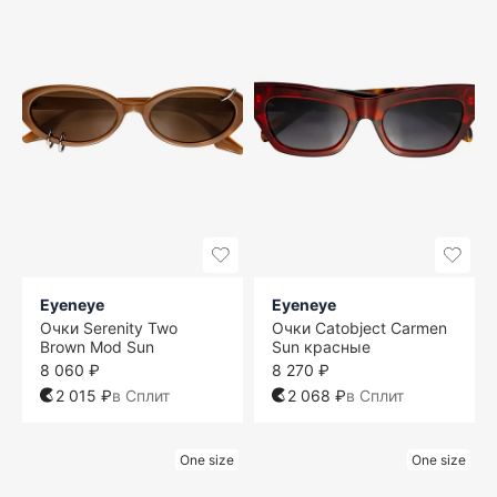
Eyeneye
Eyeneye
Очки Serenity Two
Очки Catobject Carmen
Brown Mod Sun
Sun красные
8 060 ₽
8 270 ₽
2 015 ₽
в Сплит
2 068 ₽
в Сплит
One size
One size