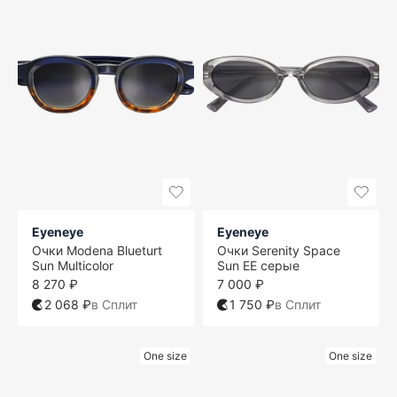
Eyeneye
Eyeneye
Очки Modena Blueturt
Очки Serenity Space
Sun Multicolor
Sun EE серые
8 270 ₽
7 000 ₽
2 068 ₽
в Сплит
1 750 ₽
в Сплит
One size
One size