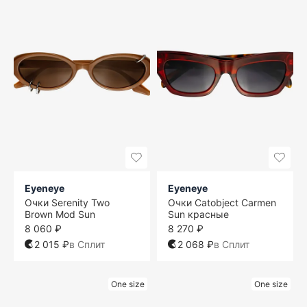
Eyeneye
Eyeneye
Очки Serenity Two
Очки Catobject Carmen
Brown Mod Sun
Sun красные
8 060 ₽
8 270 ₽
2 015 ₽
в Сплит
2 068 ₽
в Сплит
One size
One size