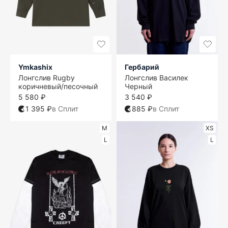
Ymkashix
Гербарий
Лонгслив Rugby
Лонгслив Василек
коричневый/песочный
Черный
5 580 ₽
3 540 ₽
1 395 ₽
в Сплит
885 ₽
в Сплит
M
XS
L
L