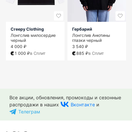
Creepy Clothing
Гербарий
Лонгслив милосердие
Лонгслив Анютины
черный
глазки черный
4 000 ₽
3 540 ₽
1 000 ₽
в Сплит
885 ₽
в Сплит
S
S
S
L
M
S
S
L
XL
M
L
L
XL
XL
XL
M
XL
XL
XL
Все акции, обновления, промокоды и сезонные
распродажи в наших
Вконтакте
и
Телеграм