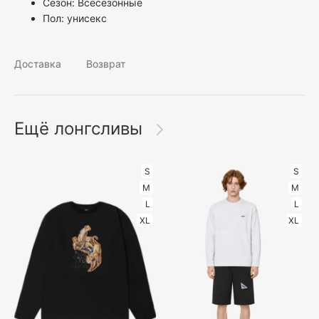
Сезон: Всесезонные
Пол:
унисекс
Доставка
Возврат
Ещё лонгсливы
S
S
M
M
L
L
XL
XL