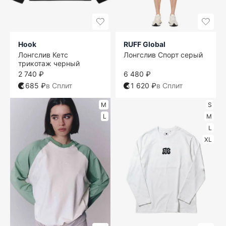
Hook
RUFF Global
Лонгслив Кетс
Лонгслив Спорт серый
трикотаж черный
2 740 ₽
6 480 ₽
685 ₽
в Сплит
1 620 ₽
в Сплит
M
S
L
M
L
XL