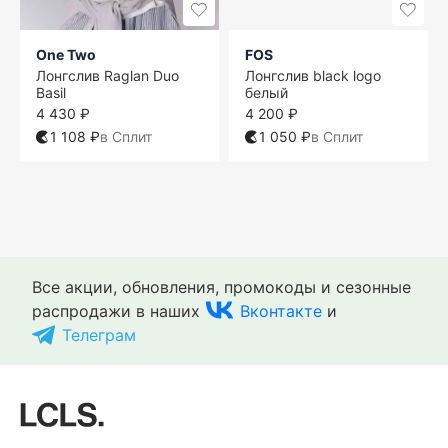
One Two
FOS
Лонгслив Raglan Duo
Лонгслив black logo
Basil
белый
4 430 ₽
4 200 ₽
1 108 ₽
в Сплит
1 050 ₽
в Сплит
M
M
S
S
M
S
S
S
M
M
L
L
M
M
M
L
XL
XL
L
L
XL
L
L
L
XL
Все акции, обновления, промокоды и сезонные
распродажи в наших
Вконтакте
и
Телеграм