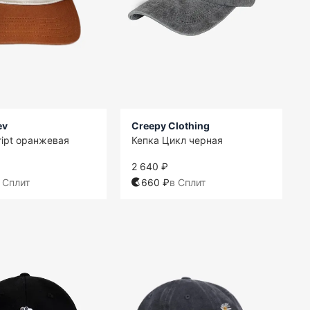
ev
Creepy Clothing
ript оранжевая
Кепка Цикл черная
2 640 ₽
 Сплит
660 ₽
в Сплит