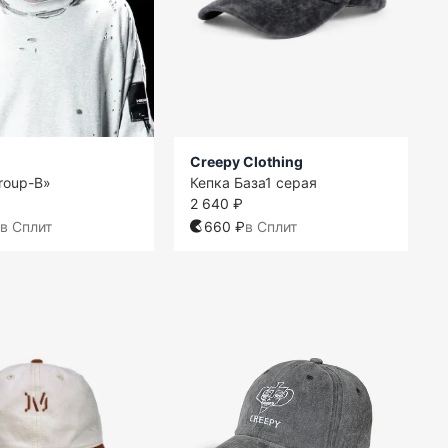
Creepy Clothing
roup-B»
Кепка База1 серая
2 640 ₽
в Сплит
660 ₽
в Сплит