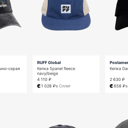
RUFF Global
Postame
емно-серая
Кепка 5panel fleece
Кепка Da
navy/beige
4 110 ₽
2 630 ₽
1 028 ₽
в Сплит
658 ₽
в