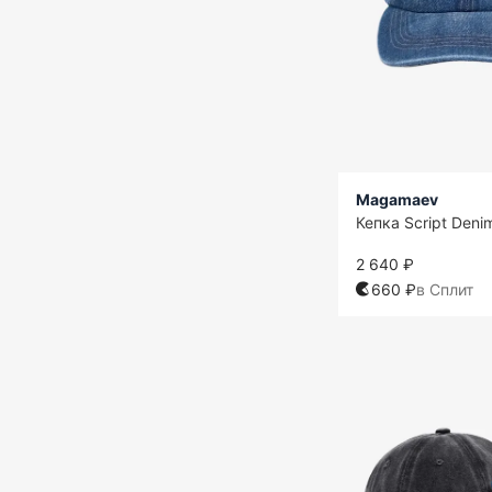
Magamaev
Кепка Script Deni
2 640 ₽
660 ₽
в Сплит