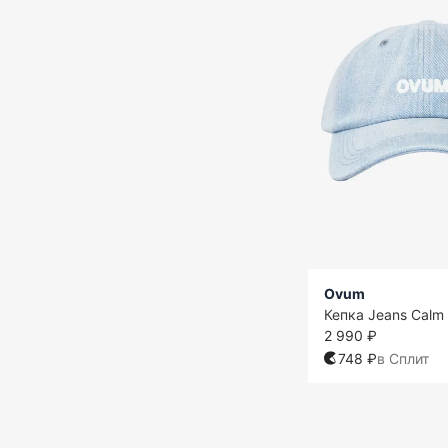
Ovum
Кепка Jeans Calm 
2 990 ₽
748 ₽
в Сплит