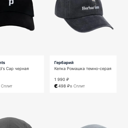
nts
Гербарий
d's Cap черная
Кепка Ромашка темно-серая
1 990 ₽
 Сплит
498 ₽
в Сплит