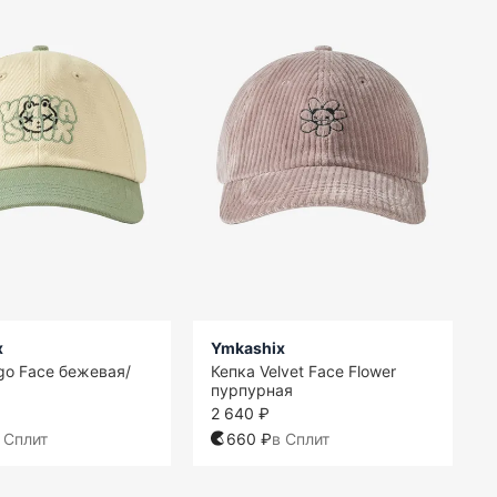
x
Ymkashix
go Face бежевая/
Кепка Velvet Face Flower
пурпурная
2 640 ₽
 Сплит
660 ₽
в Сплит