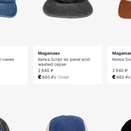
Magamaev
Magama
m синяя
Кепка Script six panel acid
Кепка Sc
washed серая
2 640 ₽
2 640 ₽
660 ₽
в Сплит
660 ₽
в