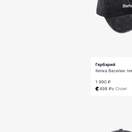
Гербарий
Кепка Василек т
1 990 ₽
498 ₽
в Сплит