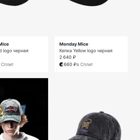
Mice
Monday Mice
d logo черная
Кепка Yellow logo черная
2 640 ₽
 Сплит
660 ₽
в Сплит