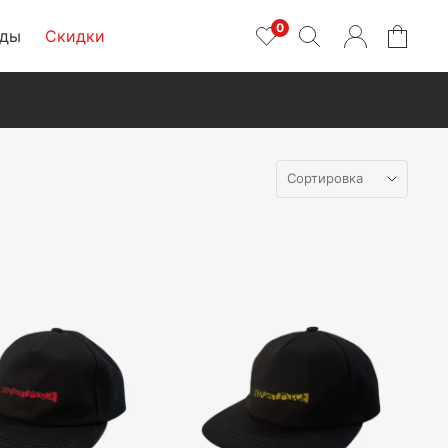
0
нды
Скидки