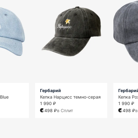
Гербарий
Гербари
Blue
Кепка Нарцисс темно-серая
Кепка Ро
1 990 ₽
1 990 ₽
498 ₽
в Сплит
498 ₽
в