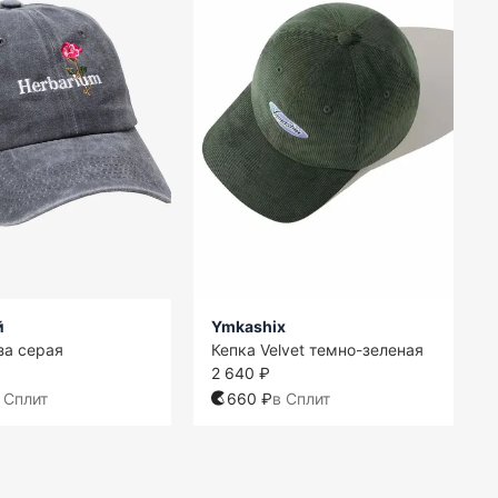
й
Ymkashix
за серая
Кепка Velvet темно-зеленая
2 640 ₽
 Сплит
660 ₽
в Сплит