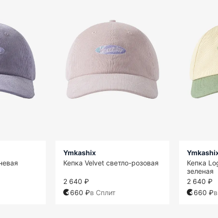
Ymkashix
Ymkashi
еневая
Кепка Velvet светло-розовая
Кепка Lo
зеленая
2 640 ₽
2 640 ₽
660 ₽
в Сплит
660 ₽
в