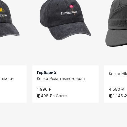
Гербарий
Кепка Hi
 темно-
Кепка Роза темно-серая
1 990 ₽
4 580 ₽
498 ₽
в Сплит
1 145 ₽