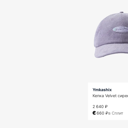
Ymkashix
Кепка Velvet сир
2 640 ₽
660 ₽
в Сплит