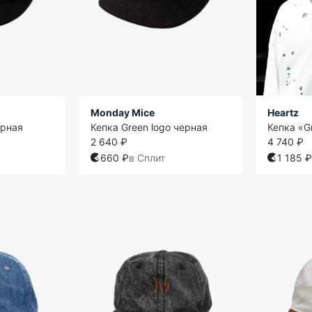
Monday Mice
Heartz
ерная
Кепка Green logo черная
Кепка «G
2 640 ₽
4 740 ₽
660 ₽
в Сплит
1 185 ₽