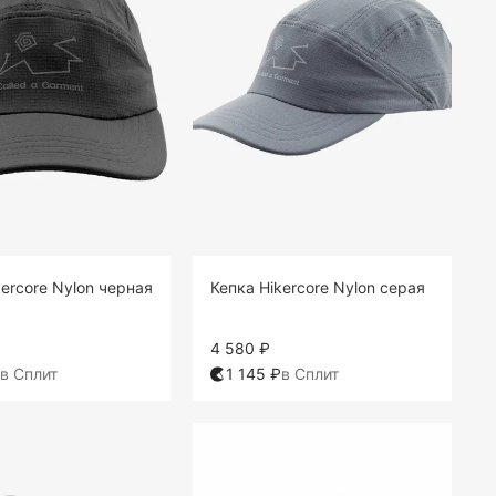
kercore Nylon черная
Кепка Hikercore Nylon серая
4 580 ₽
в Сплит
1 145 ₽
в Сплит