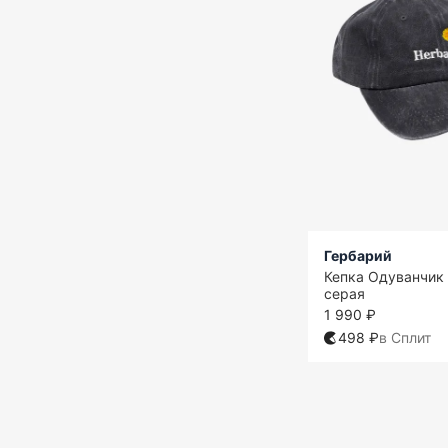
Гербарий
Кепка Одуванчик
серая
1 990 ₽
498 ₽
в Сплит