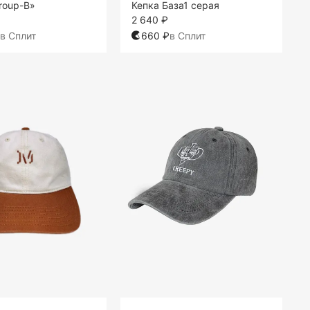
roup-B»
Кепка База1 серая
2 640 ₽
в Сплит
660 ₽
в Сплит