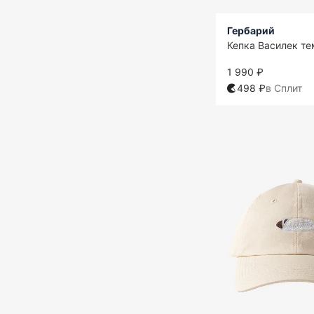
Гербарий
Кепка Василек т
1 990 ₽
498 ₽
в Сплит