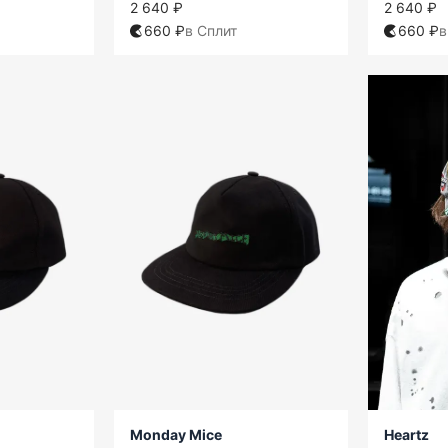
2 640 ₽
2 640 ₽
660 ₽
в Сплит
660 ₽
в
Monday Mice
Heartz