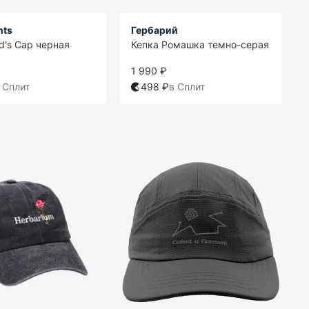
nts
Гербарий
d's Cap черная
Кепка Ромашка темно-серая
1 990 ₽
 Сплит
498 ₽
в Сплит