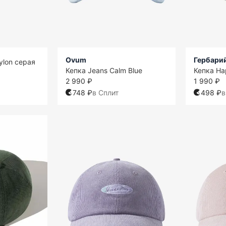
Ovum
Гербари
ylon серая
Кепка Jeans Calm Blue
Кепка На
2 990 ₽
1 990 ₽
748 ₽
в Сплит
498 ₽
в