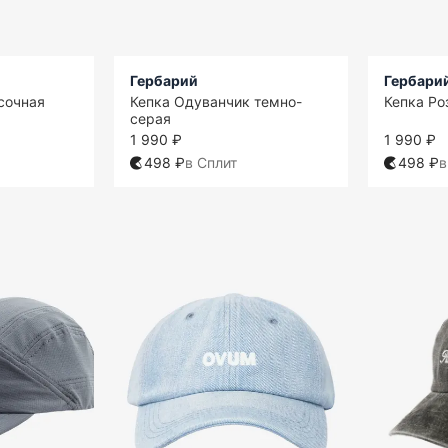
Гербарий
Гербари
есочная
Кепка Одуванчик темно-
Кепка Ро
серая
1 990 ₽
1 990 ₽
498 ₽
в Сплит
498 ₽
в