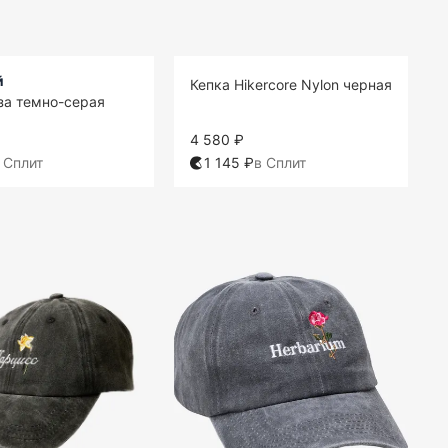
й
Кепка Hikercore Nylon черная
за темно-серая
4 580 ₽
 Сплит
1 145 ₽
в Сплит