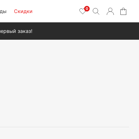
0
нды
Скидки
ервый заказ!