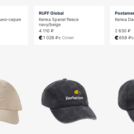
RUFF Global
Postame
емно-серая
Кепка 5panel fleece
Кепка Da
navy/beige
4 110 ₽
2 630 ₽
1 028 ₽
в Сплит
658 ₽
в