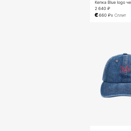
Кепка Blue logo ч
2 640 ₽
660 ₽
в Сплит