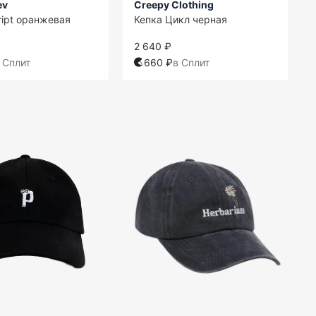
ev
Creepy Clothing
ript оранжевая
Кепка Цикл черная
2 640 ₽
 Сплит
660 ₽
в Сплит