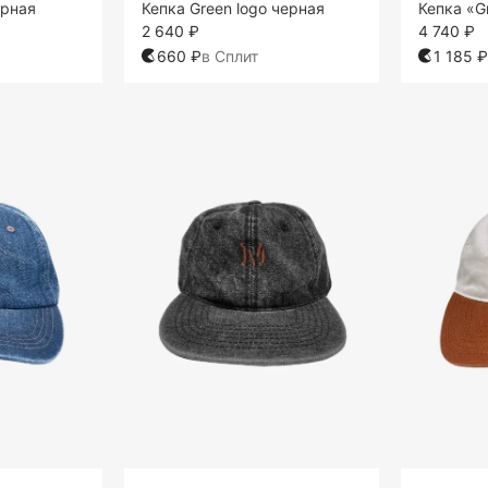
ерная
Кепка Green logo черная
Кепка «G
2 640 ₽
4 740 ₽
660 ₽
в Сплит
1 185 ₽