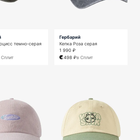
й
Гербарий
рцисс темно-серая
Кепка Роза серая
1 990 ₽
 Сплит
498 ₽
в Сплит