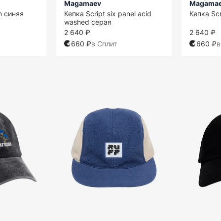
Magamaev
Magama
m синяя
Кепка Script six panel acid
Кепка Sc
washed серая
2 640 ₽
2 640 ₽
660 ₽
в Сплит
660 ₽
в