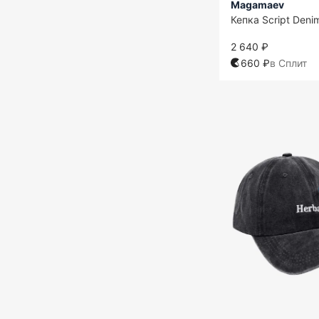
Magamaev
Кепка Script Deni
2 640 ₽
660 ₽
в Сплит