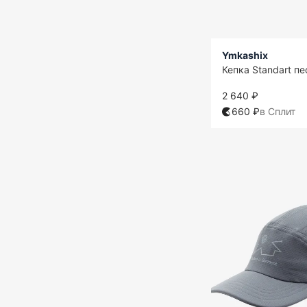
Ymkashix
Кепка Standart п
2 640 ₽
660 ₽
в Сплит