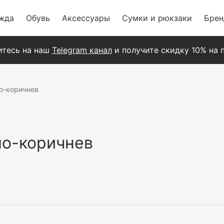
жда
Обувь
Аксессуары
Сумки и рюкзаки
Бре
тесь на наш
Telegram канал
и получите скидку 10% на п
ло-коричнев
ло-коричнев