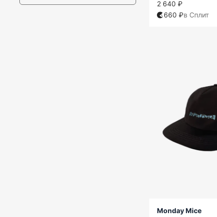
2 640 ₽
660 ₽
в Сплит
Monday Mice