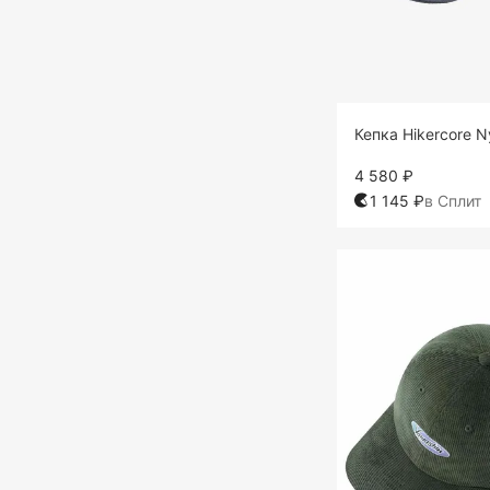
Кепка Hikercore N
4 580 ₽
1 145 ₽
в Сплит