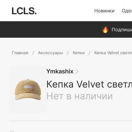
Новинки
Оде
Подпиши
Главная
Аксессуары
Кепки
Кепка Velvet свет
Ymkashix
Кепка Velvet свет
Нет в наличии