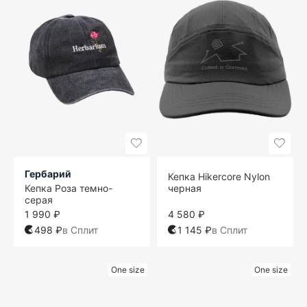
Гербарий
Кепка Hikercore Nylon
Кепка Роза темно-
черная
серая
1 990 ₽
4 580 ₽
498 ₽
в Сплит
1 145 ₽
в Сплит
One size
One size