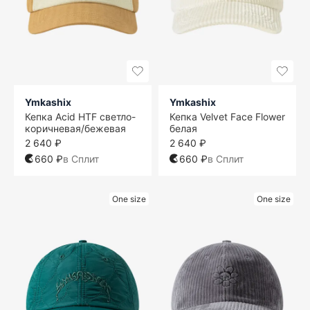
Ymkashix
Ymkashix
Кепка Acid HTF светло-
Кепка Velvet Face Flower
коричневая/бежевая
белая
2 640 ₽
2 640 ₽
660 ₽
в Сплит
660 ₽
в Сплит
One size
One size