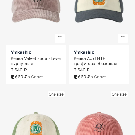
Ymkashix
Ymkashix
Кепка Velvet Face Flower
Кепка Acid HTF
пурпурная
графитовая/бежевая
2 640 ₽
2 640 ₽
660 ₽
в Сплит
660 ₽
в Сплит
One size
One size