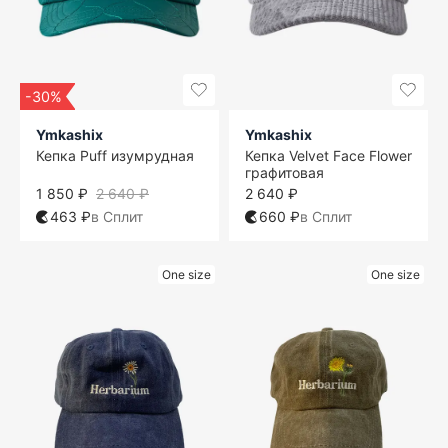
-30%
Ymkashix
Ymkashix
Кепка Puff изумрудная
Кепка Velvet Face Flower
графитовая
1 850 ₽
2 640 ₽
2 640 ₽
463 ₽
в Сплит
660 ₽
в Сплит
One size
One size