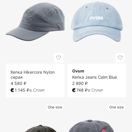
Ovum
Кепка Hikercore Nylon
серая
Кепка Jeans Calm Blue
4 580 ₽
2 990 ₽
1 145 ₽
в Сплит
748 ₽
в Сплит
One size
One size