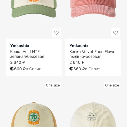
Ymkashix
Ymkashix
Кепка Acid HTF
Кепка Velvet Face Flower
зеленая/бежевая
пыльно-розовая
2 640 ₽
2 640 ₽
660 ₽
в Сплит
660 ₽
в Сплит
One size
One size