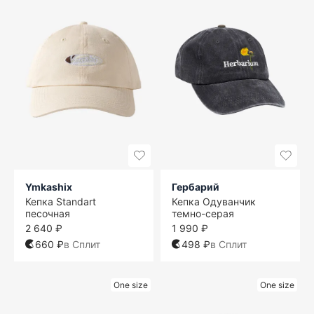
Ymkashix
Гербарий
Кепка Standart
Кепка Одуванчик
песочная
темно-серая
2 640 ₽
1 990 ₽
660 ₽
в Сплит
498 ₽
в Сплит
One size
One size