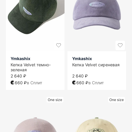
Ymkashix
Ymkashix
Кепка Velvet темно-
Кепка Velvet сиреневая
зеленая
2 640 ₽
2 640 ₽
660 ₽
в Сплит
660 ₽
в Сплит
One size
One size