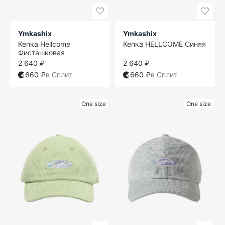
Ymkashix
Ymkashix
Кепка Hellcome
Кепка HELLCOME Синяя
Фисташковая
2 640 ₽
2 640 ₽
660 ₽
в Сплит
660 ₽
в Сплит
One size
One size