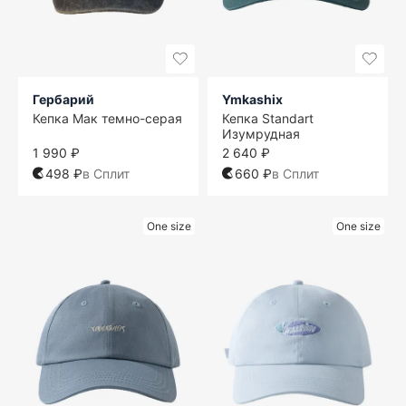
Гербарий
Ymkashix
Кепка Мак темно-серая
Кепка Standart
Изумрудная
1 990 ₽
2 640 ₽
498 ₽
в Сплит
660 ₽
в Сплит
One size
One size