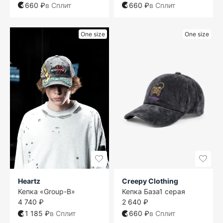
660 ₽
в Сплит
660 ₽
в Сплит
One size
One size
Heartz
Creepy Clothing
Кепка «Group-B»
Кепка База1 серая
4 740 ₽
2 640 ₽
1 185 ₽
в Сплит
660 ₽
в Сплит