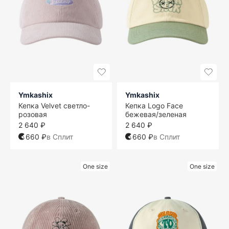
Ymkashix
Ymkashix
Кепка Velvet светло-
Кепка Logo Face
розовая
бежевая/зеленая
2 640 ₽
2 640 ₽
660 ₽
в Сплит
660 ₽
в Сплит
One size
One size