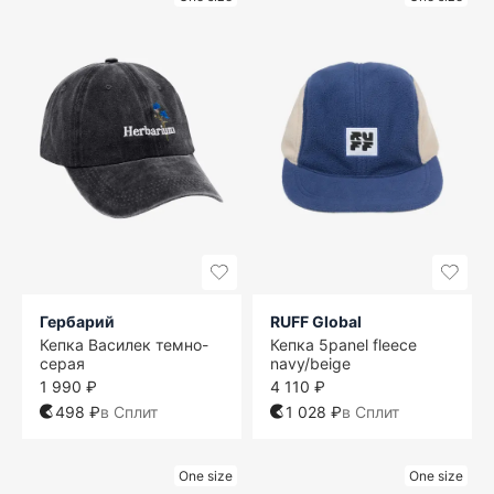
Гербарий
RUFF Global
Кепка Василек темно-
Кепка 5panel fleece
серая
navy/beige
1 990 ₽
4 110 ₽
498 ₽
в Сплит
1 028 ₽
в Сплит
One size
One size