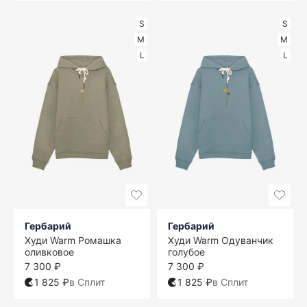
S
S
M
M
L
L
Гербарий
Гербарий
Худи Warm Ромашка
Худи Warm Одуванчик
оливковое
голубое
7 300 ₽
7 300 ₽
1 825 ₽
в Сплит
1 825 ₽
в Сплит