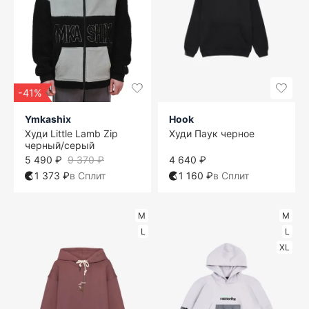
-41%
Ymkashix
Hook
Худи Little Lamb Zip
Худи Паук черное
черный/серый
5 490 ₽
9 370 ₽
4 640 ₽
1 373 ₽
в Сплит
1 160 ₽
в Сплит
M
M
L
L
XL