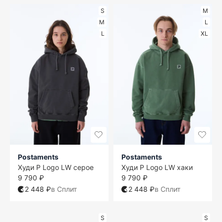
S
M
M
L
L
XL
Postaments
Postaments
Худи P Logo LW серое
Худи P Logo LW хаки
9 790 ₽
9 790 ₽
2 448 ₽
в Сплит
2 448 ₽
в Сплит
S
S