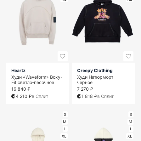
Heartz
Creepy Clothing
Худи «Waveform» Boxy-
Худи Натюрморт
Fit светло-песочное
черное
16 840 ₽
7 270 ₽
4 210 ₽
в Сплит
1 818 ₽
в Сплит
S
S
M
M
L
L
XL
XL