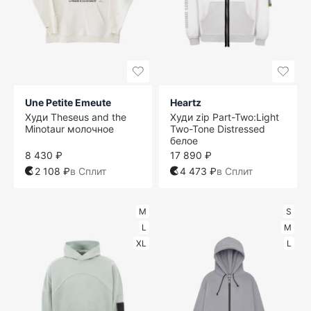
Une Petite Emeute
Heartz
Худи Theseus and the
Худи zip Part-Two:Light
Minotaur молочное
Two-Tone Distressed
белое
8 430 ₽
17 890 ₽
2 108 ₽
в Сплит
4 473 ₽
в Сплит
M
S
L
M
XL
L