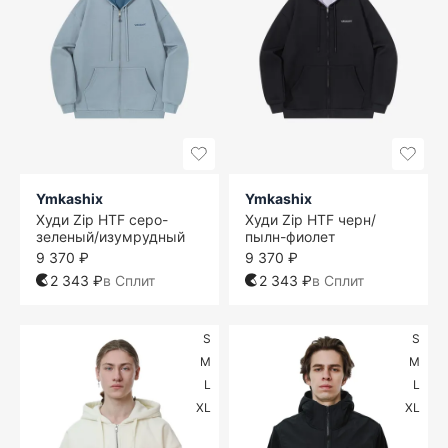
Ymkashix
Ymkashix
Худи Zip HTF серо-
Худи Zip HTF черн/
зеленый/изумрудный
пылн-фиолет
9 370 ₽
9 370 ₽
2 343 ₽
в Сплит
2 343 ₽
в Сплит
S
S
M
M
L
L
XL
XL