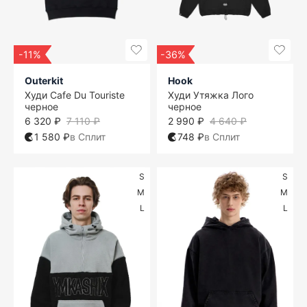
-11%
-36%
Outerkit
Hook
Худи Cafe Du Touriste
Худи Утяжка Лого
черное
черное
6 320 ₽
7 110 ₽
2 990 ₽
4 640 ₽
1 580 ₽
в Сплит
748 ₽
в Сплит
S
S
M
M
L
L