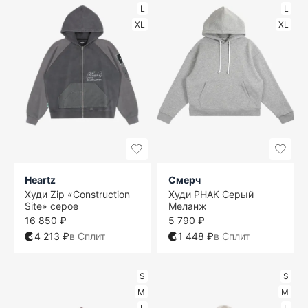
L
L
XL
XL
Heartz
Смерч
Худи Zip «Construction
Худи РНАК Серый
Site» серое
Меланж
16 850 ₽
5 790 ₽
4 213 ₽
в Сплит
1 448 ₽
в Сплит
S
S
M
M
L
L