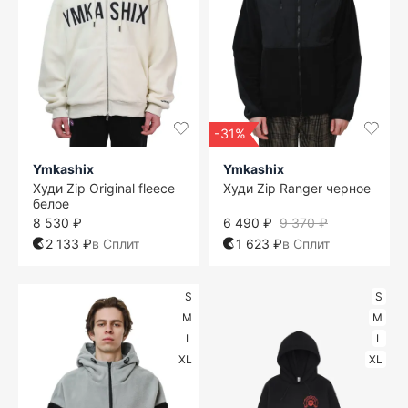
-31%
Ymkashix
Ymkashix
Худи Zip Original fleece
Худи Zip Ranger черное
белое
8 530 ₽
6 490 ₽
9 370 ₽
2 133 ₽
в Сплит
1 623 ₽
в Сплит
S
S
M
M
L
L
XL
XL