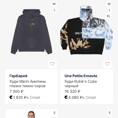
M
M
L
L
XL
Гербарий
Une Petite Emeute
Худи Warm Анютины
Худи Rubik's Cube
глазки темно-серое
черный
7 300 ₽
16 320 ₽
1 825 ₽
в Сплит
4 080 ₽
в Сплит
S
S