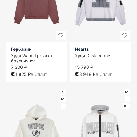
Гербарий
Heartz
Худи Warm Гречиха
Худи Dusk серое
брусничное
7 300 ₽
15 790 ₽
1 825 ₽
в Сплит
3 948 ₽
в Сплит
S
M
M
L
L
XL