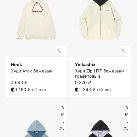
Hook
Ymkashix
Худи Атак бежевый
Худи Zip HTF бежевый/
графитовый
4 640 ₽
9 370 ₽
1 160 ₽
в Сплит
2 343 ₽
в Сплит
S
S
M
M
L
L
XL
XL