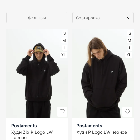
Фильтры
S
S
M
M
L
L
XL
XL
Postaments
Postaments
Худи Zip P Logo LW
Худи P Logo LW черное
черное