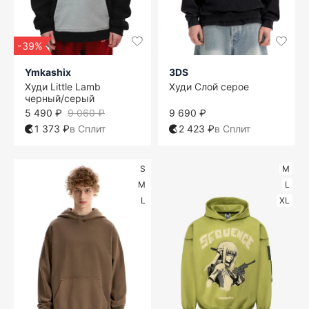
-39%
Ymkashix
3DS
Худи Little Lamb
Худи Слой серое
черный/серый
5 490 ₽
9 060 ₽
9 690 ₽
1 373 ₽
в Сплит
2 423 ₽
в Сплит
S
M
M
L
L
XL