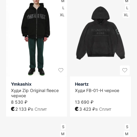
M
M
L
L
XL
XL
Ymkashix
Heartz
Худи Zip Original fleece
Худи FB-01-H черное
черное
8 530 ₽
13 690 ₽
2 133 ₽
в Сплит
3 423 ₽
в Сплит
S
S
M
M