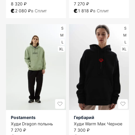
8 320 ₽
7 270 ₽
2 080 ₽
в Сплит
1 818 ₽
в Сплит
S
S
M
M
L
L
XL
XL
Postaments
Гербарий
Худи Dragon полынь
Худи Warm Мак Черное
7 270 ₽
7 300 ₽