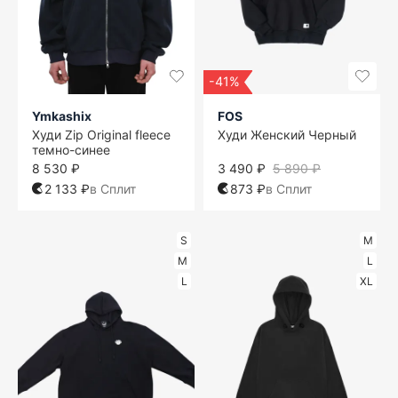
-41%
Ymkashix
FOS
Худи Zip Original fleece
Худи Женский Черный
темно-синее
8 530 ₽
3 490 ₽
5 890 ₽
2 133 ₽
в Сплит
873 ₽
в Сплит
S
M
M
L
L
XL