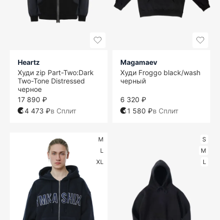
Heartz
Magamaev
Худи zip Part-Two:Dark
Худи Froggo black/wash
Two-Tone Distressed
черный
черное
17 890 ₽
6 320 ₽
4 473 ₽
в Сплит
1 580 ₽
в Сплит
M
S
L
M
XL
L