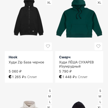
XL
XL
Hook
Смерч
Худи Zip База черное
Худи ЛЁША СУХАРЕВ
Изумрудный
5 060 ₽
5 790 ₽
1 265 ₽
в Сплит
1 448 ₽
в Сплит
S
S
M
M
L
L
XL
XL