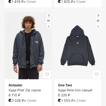
1 818 ₽
в Сплит
1 825 ₽
в Сплит
S
S
M
M
L
L
Anteater
One Two
Худи Phat Zip серое
Худи Nine Iron серый
8 110 ₽
6 220 ₽
2 028 ₽
в Сплит
1 555 ₽
в Сплит