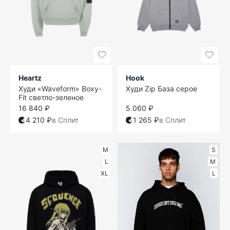
Heartz
Hook
Худи «Waveform» Boxy-
Худи Zip База серое
Fit светло-зеленое
16 840 ₽
5 060 ₽
4 210 ₽
в Сплит
1 265 ₽
в Сплит
M
S
L
M
XL
L