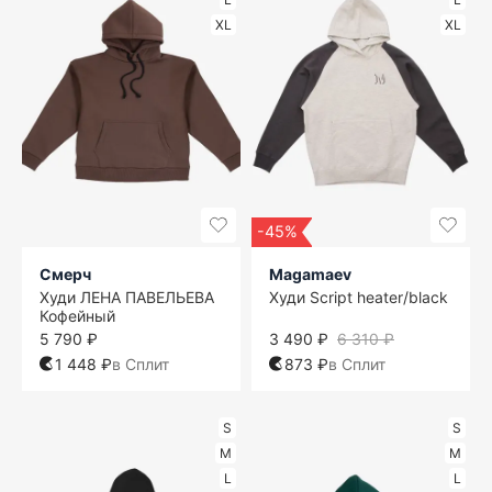
XL
XL
-45%
Смерч
Magamaev
Худи ЛЕНА ПАВЕЛЬЕВА
Худи Script heater/black
Кофейный
5 790 ₽
3 490 ₽
6 310 ₽
1 448 ₽
в Сплит
873 ₽
в Сплит
S
S
M
M
L
L