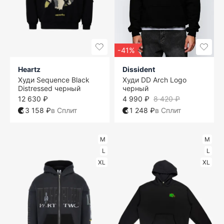
-41%
Heartz
Dissident
Худи Sequence Black
Худи DD Arch Logo
Distressed черный
черный
12 630 ₽
4 990 ₽
8 420 ₽
3 158 ₽
в Сплит
1 248 ₽
в Сплит
M
M
L
L
XL
XL