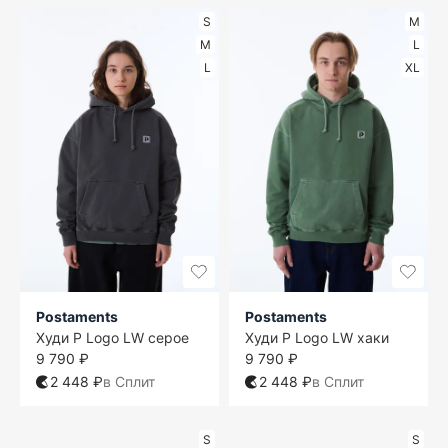
S
M
M
L
L
XL
Postaments
Postaments
Худи P Logo LW серое
Худи P Logo LW хаки
9 790 ₽
9 790 ₽
2 448 ₽
в Сплит
2 448 ₽
в Сплит
S
S