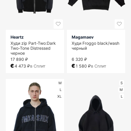
Heartz
Magamaev
Худи zip Part-Two:Dark
Худи Froggo black/wash
Two-Tone Distressed
черный
черное
17 890 ₽
6 320 ₽
4 473 ₽
в Сплит
1 580 ₽
в Сплит
M
S
L
M
XL
L