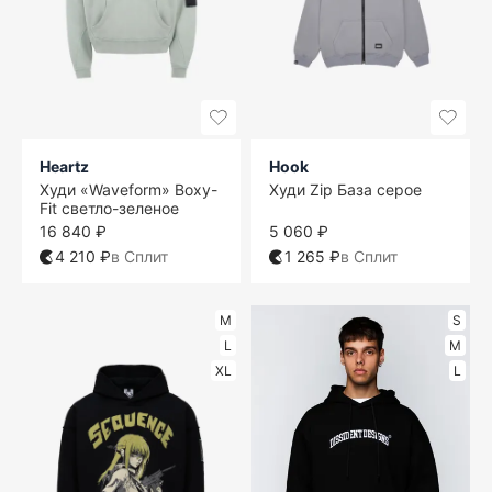
Heartz
Hook
Худи «Waveform» Boxy-
Худи Zip База серое
Fit светло-зеленое
16 840 ₽
5 060 ₽
4 210 ₽
в Сплит
1 265 ₽
в Сплит
M
S
L
M
XL
L