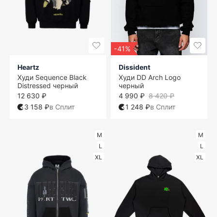
-41%
Heartz
Dissident
Худи Sequence Black
Худи DD Arch Logo
Distressed черный
черный
12 630 ₽
4 990 ₽
8 420 ₽
3 158 ₽
в Сплит
1 248 ₽
в Сплит
M
M
L
L
XL
XL