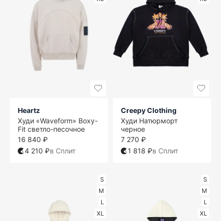
Heartz
Creepy Clothing
Худи «Waveform» Boxy-
Худи Натюрморт
Fit светло-песочное
черное
16 840 ₽
7 270 ₽
4 210 ₽
в Сплит
1 818 ₽
в Сплит
S
S
M
M
L
L
XL
XL