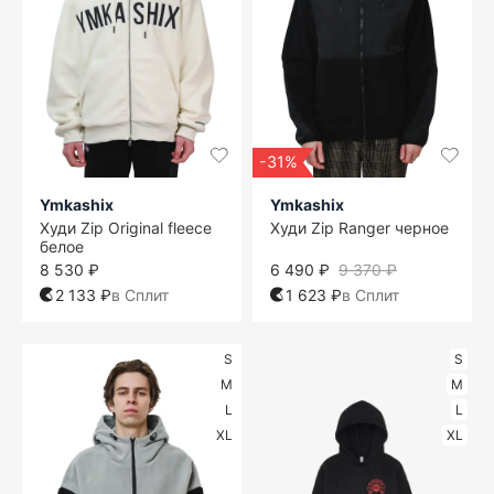
-31%
Ymkashix
Ymkashix
Худи Zip Original fleece
Худи Zip Ranger черное
белое
8 530 ₽
6 490 ₽
9 370 ₽
2 133 ₽
в Сплит
1 623 ₽
в Сплит
S
S
M
M
L
L
XL
XL