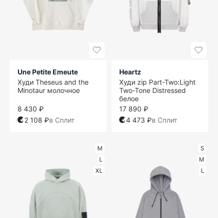
Une Petite Emeute
Heartz
Худи Theseus and the
Худи zip Part-Two:Light
Minotaur молочное
Two-Tone Distressed
белое
8 430 ₽
17 890 ₽
2 108 ₽
в Сплит
4 473 ₽
в Сплит
M
S
L
M
XL
L