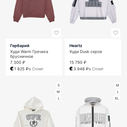
Гербарий
Heartz
Худи Warm Гречиха
Худи Dusk серое
брусничное
7 300 ₽
15 790 ₽
1 825 ₽
в Сплит
3 948 ₽
в Сплит
S
M
M
L
L
XL