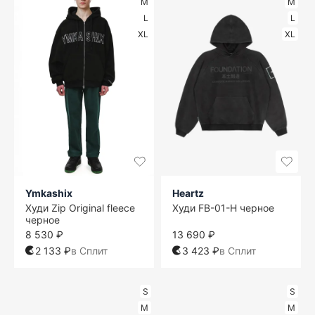
M
M
L
L
XL
XL
Ymkashix
Heartz
Худи Zip Original fleece
Худи FB-01-H черное
черное
8 530 ₽
13 690 ₽
2 133 ₽
в Сплит
3 423 ₽
в Сплит
S
S
M
M