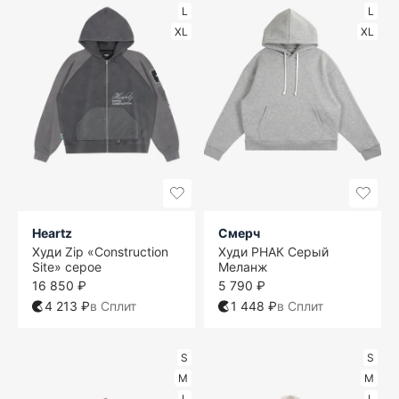
L
L
XL
XL
Heartz
Смерч
Худи Zip «Construction
Худи РНАК Серый
Site» серое
Меланж
16 850 ₽
5 790 ₽
4 213 ₽
в Сплит
1 448 ₽
в Сплит
S
S
M
M
L
L