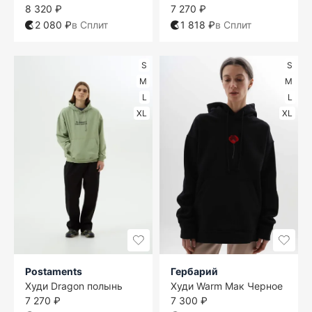
8 320 ₽
7 270 ₽
2 080 ₽
в Сплит
1 818 ₽
в Сплит
S
S
M
M
L
L
XL
XL
Postaments
Гербарий
Худи Dragon полынь
Худи Warm Мак Черное
7 270 ₽
7 300 ₽