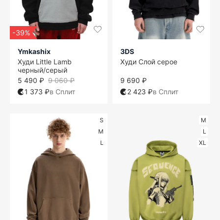
-39%
Ymkashix
3DS
Худи Little Lamb
Худи Слой серое
черный/серый
5 490 ₽
9 060 ₽
9 690 ₽
1 373 ₽
в Сплит
2 423 ₽
в Сплит
S
M
M
L
L
XL