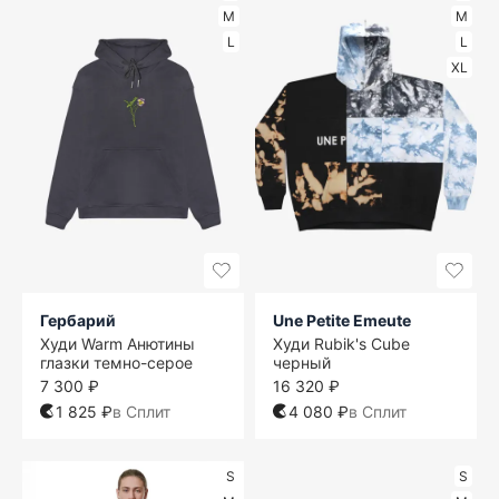
M
M
L
L
XL
Гербарий
Une Petite Emeute
Худи Warm Анютины
Худи Rubik's Cube
глазки темно-серое
черный
7 300 ₽
16 320 ₽
1 825 ₽
в Сплит
4 080 ₽
в Сплит
S
S