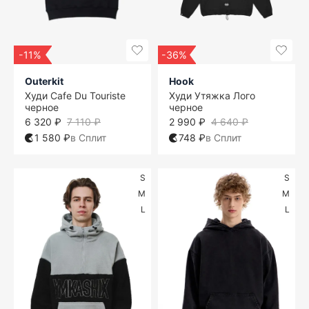
-11%
-36%
Outerkit
Hook
Худи Cafe Du Touriste
Худи Утяжка Лого
черное
черное
6 320 ₽
7 110 ₽
2 990 ₽
4 640 ₽
1 580 ₽
в Сплит
748 ₽
в Сплит
S
S
M
M
L
L