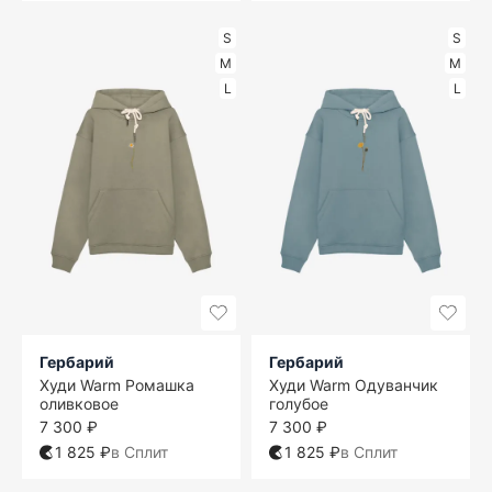
S
S
M
M
L
L
Гербарий
Гербарий
Худи Warm Ромашка
Худи Warm Одуванчик
оливковое
голубое
7 300 ₽
7 300 ₽
1 825 ₽
в Сплит
1 825 ₽
в Сплит