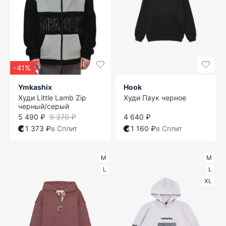
-41%
Ymkashix
Hook
Худи Little Lamb Zip
Худи Паук черное
черный/серый
5 490 ₽
9 370 ₽
4 640 ₽
1 373 ₽
в Сплит
1 160 ₽
в Сплит
M
M
L
L
XL