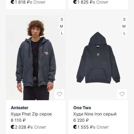
1 818 ₽
в Сплит
1 825 ₽
в Сплит
S
S
M
M
L
L
Anteater
One Two
Худи Phat Zip серое
Худи Nine Iron серый
8 110 ₽
6 220 ₽
2 028 ₽
в Сплит
1 555 ₽
в Сплит