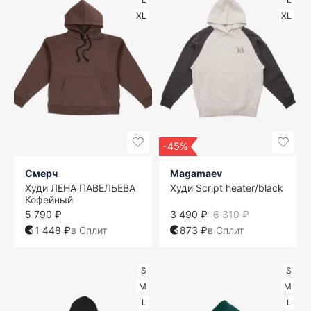
XL
XL
-45%
Смерч
Magamaev
Худи ЛЕНА ПАВЕЛЬЕВА
Худи Script heater/black
Кофейный
5 790 ₽
3 490 ₽
6 310 ₽
1 448 ₽
в Сплит
873 ₽
в Сплит
S
S
M
M
L
L