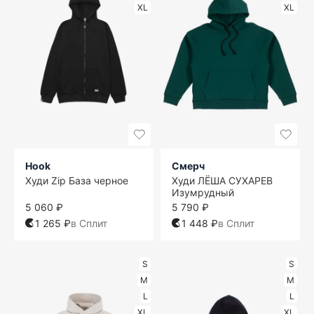
XL
XL
Hook
Смерч
Худи Zip База черное
Худи ЛЁША СУХАРЕВ
Изумрудный
5 060 ₽
5 790 ₽
1 265 ₽
в Сплит
1 448 ₽
в Сплит
S
S
M
M
L
L
XL
XL