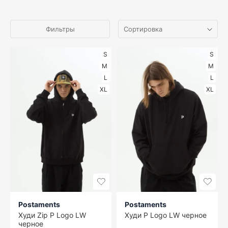
Фильтры
S
S
M
M
L
L
XL
XL
Postaments
Postaments
Худи Zip P Logo LW
Худи P Logo LW черное
черное