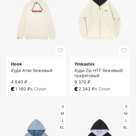
Hook
Ymkashix
Худи Атак бежевый
Худи Zip HTF бежевый/
графитовый
4 640 ₽
9 370 ₽
1 160 ₽
в Сплит
2 343 ₽
в Сплит
S
S
M
M
L
L
XL
XL