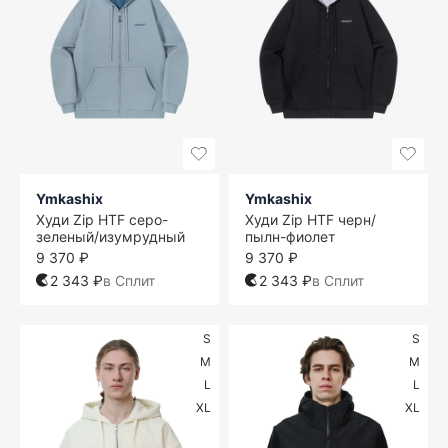
Ymkashix
Ymkashix
Худи Zip HTF серо-
Худи Zip HTF черн/
зеленый/изумрудный
пылн-фиолет
9 370 ₽
9 370 ₽
2 343 ₽
в Сплит
2 343 ₽
в Сплит
S
S
M
M
L
L
XL
XL