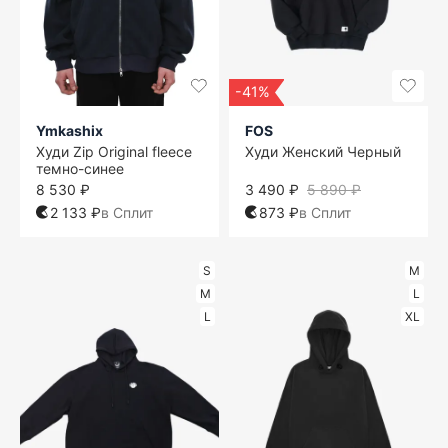
-41%
Ymkashix
FOS
Худи Zip Original fleece
Худи Женский Черный
темно-синее
8 530 ₽
3 490 ₽
5 890 ₽
2 133 ₽
в Сплит
873 ₽
в Сплит
S
M
M
L
L
XL