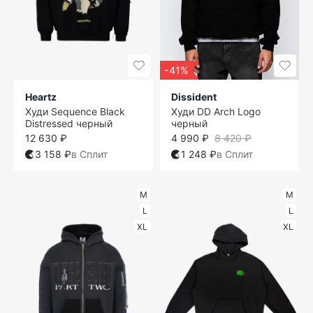
-41%
Heartz
Dissident
Худи Sequence Black
Худи DD Arch Logo
Distressed черный
черный
12 630 ₽
4 990 ₽
8 420 ₽
3 158 ₽
в Сплит
1 248 ₽
в Сплит
M
M
L
L
XL
XL