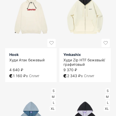
Hook
Ymkashix
Худи Атак бежевый
Худи Zip HTF бежевый/
графитовый
4 640 ₽
9 370 ₽
1 160 ₽
в Сплит
2 343 ₽
в Сплит
S
S
M
M
L
L
XL
XL