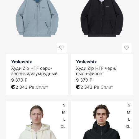
Ymkashix
Ymkashix
Худи Zip HTF серо-
Худи Zip HTF черн/
зеленый/изумрудный
пылн-фиолет
9 370 ₽
9 370 ₽
2 343 ₽
в Сплит
2 343 ₽
в Сплит
S
S
M
M
L
L
XL
XL