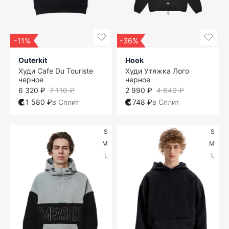
-11%
-36%
Outerkit
Hook
Худи Cafe Du Touriste
Худи Утяжка Лого
черное
черное
6 320 ₽
7 110 ₽
2 990 ₽
4 640 ₽
1 580 ₽
в Сплит
748 ₽
в Сплит
S
S
M
M
L
L