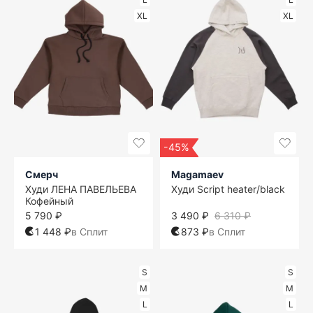
XL
XL
-45%
Смерч
Magamaev
Худи ЛЕНА ПАВЕЛЬЕВА
Худи Script heater/black
Кофейный
5 790 ₽
3 490 ₽
6 310 ₽
1 448 ₽
в Сплит
873 ₽
в Сплит
S
S
M
M
L
L