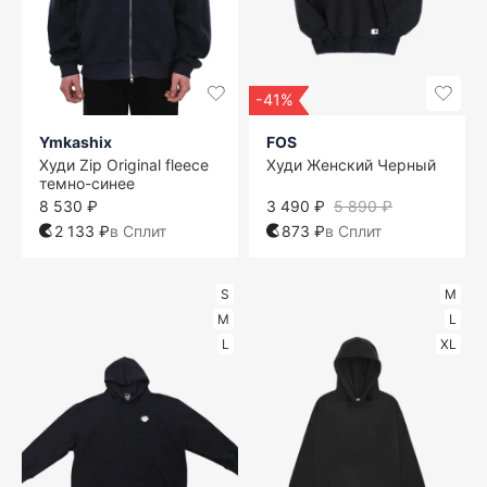
-41%
Ymkashix
FOS
Худи Zip Original fleece
Худи Женский Черный
темно-синее
8 530 ₽
3 490 ₽
5 890 ₽
2 133 ₽
в Сплит
873 ₽
в Сплит
S
M
M
L
L
XL