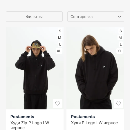
Фильтры
S
S
M
M
L
L
XL
XL
Postaments
Postaments
Худи Zip P Logo LW
Худи P Logo LW черное
черное