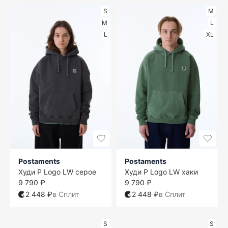
S
M
M
L
L
XL
Postaments
Postaments
Худи P Logo LW серое
Худи P Logo LW хаки
9 790 ₽
9 790 ₽
2 448 ₽
в Сплит
2 448 ₽
в Сплит
S
S