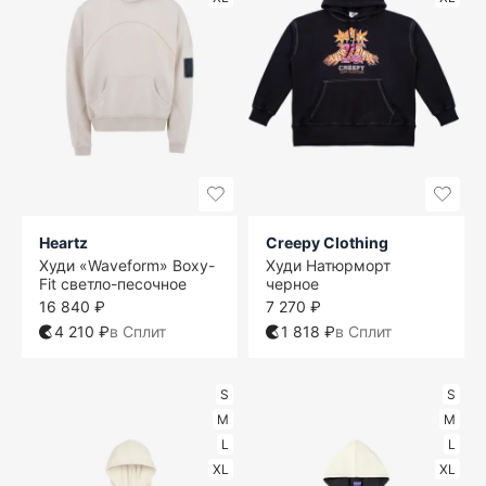
Heartz
Creepy Clothing
Худи «Waveform» Boxy-
Худи Натюрморт
Fit светло-песочное
черное
16 840 ₽
7 270 ₽
4 210 ₽
в Сплит
1 818 ₽
в Сплит
S
S
M
M
L
L
XL
XL