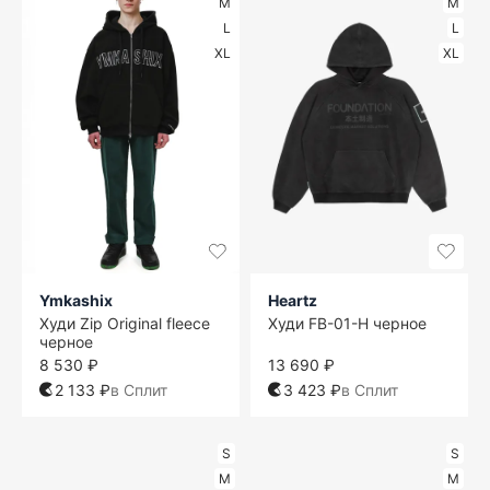
M
M
L
L
XL
XL
Ymkashix
Heartz
Худи Zip Original fleece
Худи FB-01-H черное
черное
8 530 ₽
13 690 ₽
2 133 ₽
в Сплит
3 423 ₽
в Сплит
S
S
M
M