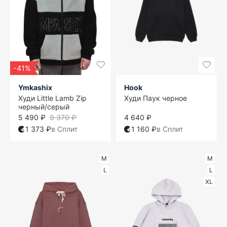
-41%
Ymkashix
Hook
Худи Little Lamb Zip
Худи Паук черное
черный/серый
5 490 ₽
9 370 ₽
4 640 ₽
1 373 ₽
в Сплит
1 160 ₽
в Сплит
M
M
L
L
XL