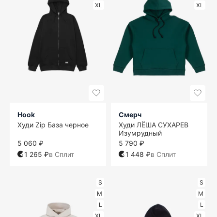
XL
XL
Hook
Смерч
Худи Zip База черное
Худи ЛЁША СУХАРЕВ
Изумрудный
5 060 ₽
5 790 ₽
1 265 ₽
в Сплит
1 448 ₽
в Сплит
S
S
M
M
L
L
XL
XL