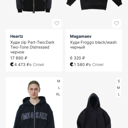
Heartz
Magamaev
Худи zip Part-Two:Dark
Худи Froggo black/wash
Two-Tone Distressed
черный
черное
17 890 ₽
6 320 ₽
4 473 ₽
в Сплит
1 580 ₽
в Сплит
M
S
L
M
XL
L