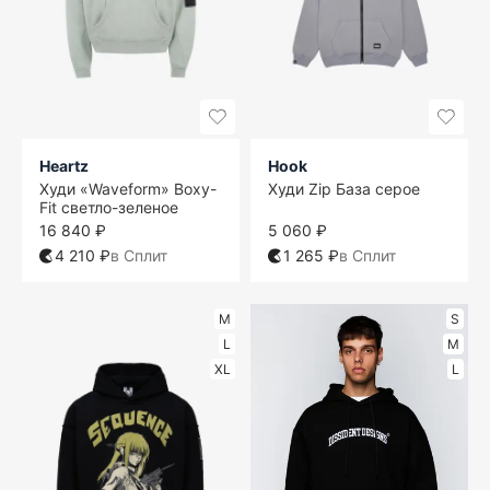
Heartz
Hook
Худи «Waveform» Boxy-
Худи Zip База серое
Fit светло-зеленое
16 840 ₽
5 060 ₽
4 210 ₽
в Сплит
1 265 ₽
в Сплит
M
S
L
M
XL
L