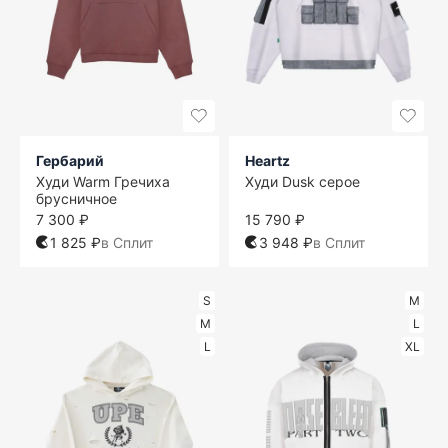
Гербарий
Heartz
Худи Warm Гречиха
Худи Dusk серое
брусничное
7 300 ₽
15 790 ₽
1 825 ₽
в Сплит
3 948 ₽
в Сплит
S
M
M
L
L
XL