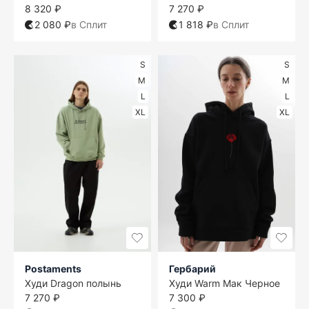
8 320 ₽
7 270 ₽
2 080 ₽
в Сплит
1 818 ₽
в Сплит
S
S
M
M
L
L
XL
XL
Postaments
Гербарий
Худи Dragon полынь
Худи Warm Мак Черное
7 270 ₽
7 300 ₽