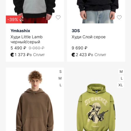
-39%
Ymkashix
3DS
Худи Little Lamb
Худи Слой серое
черный/серый
5 490 ₽
9 060 ₽
9 690 ₽
1 373 ₽
в Сплит
2 423 ₽
в Сплит
S
M
M
L
L
XL