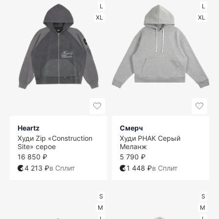
L
L
XL
XL
Heartz
Смерч
Худи Zip «Construction
Худи РНАК Серый
Site» серое
Меланж
16 850 ₽
5 790 ₽
4 213 ₽
в Сплит
1 448 ₽
в Сплит
S
S
M
M
L
L