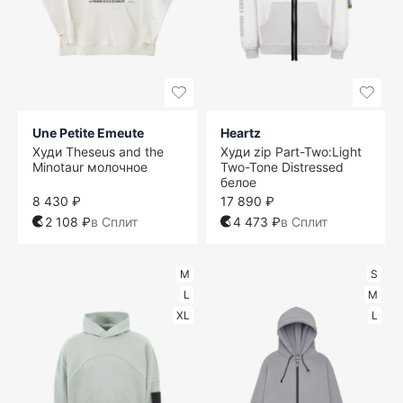
Une Petite Emeute
Heartz
Худи Theseus and the
Худи zip Part-Two:Light
Minotaur молочное
Two-Tone Distressed
белое
8 430 ₽
17 890 ₽
2 108 ₽
в Сплит
4 473 ₽
в Сплит
M
S
L
M
XL
L