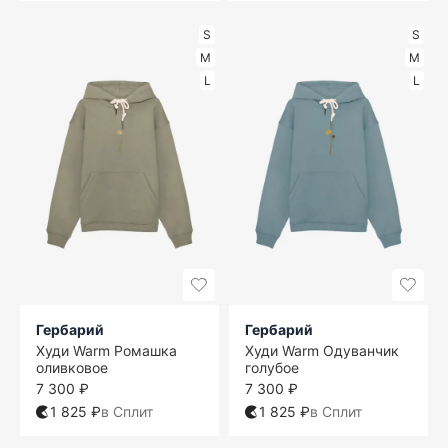
S
S
M
M
L
L
Гербарий
Гербарий
Худи Warm Ромашка
Худи Warm Одуванчик
оливковое
голубое
7 300 ₽
7 300 ₽
1 825 ₽
в Сплит
1 825 ₽
в Сплит