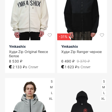
-31%
Ymkashix
Ymkashix
Худи Zip Original fleece
Худи Zip Ranger черное
белое
8 530 ₽
6 490 ₽
9 370 ₽
2 133 ₽
в Сплит
1 623 ₽
в Сплит
S
S
M
M
L
L
XL
XL