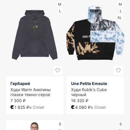
M
M
L
L
XL
Гербарий
Une Petite Emeute
Худи Warm Анютины
Худи Rubik's Cube
глазки темно-серое
черный
7 300 ₽
16 320 ₽
1 825 ₽
в Сплит
4 080 ₽
в Сплит
S
S