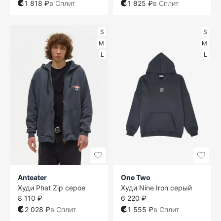
1 818 ₽
в Сплит
1 825 ₽
в Сплит
S
S
M
M
L
L
Anteater
One Two
Худи Phat Zip серое
Худи Nine Iron серый
8 110 ₽
6 220 ₽
2 028 ₽
в Сплит
1 555 ₽
в Сплит