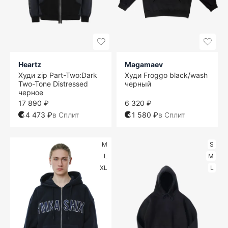
Heartz
Magamaev
Худи zip Part-Two:Dark
Худи Froggo black/wash
Two-Tone Distressed
черный
черное
17 890 ₽
6 320 ₽
4 473 ₽
в Сплит
1 580 ₽
в Сплит
M
S
L
M
XL
L