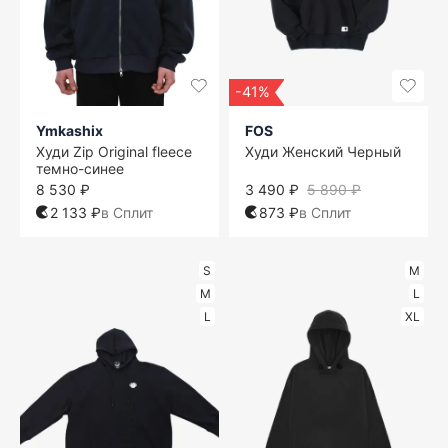
-41%
Ymkashix
FOS
Худи Zip Original fleece
Худи Женский Черный
темно-синее
8 530 ₽
3 490 ₽
5 890 ₽
2 133 ₽
в Сплит
873 ₽
в Сплит
S
M
M
L
L
XL