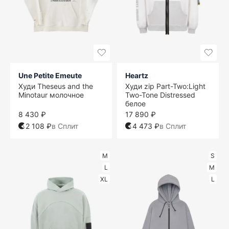
Une Petite Emeute
Heartz
Худи Theseus and the
Худи zip Part-Two:Light
Minotaur молочное
Two-Tone Distressed
белое
8 430 ₽
17 890 ₽
2 108 ₽
в Сплит
4 473 ₽
в Сплит
M
S
L
M
XL
L