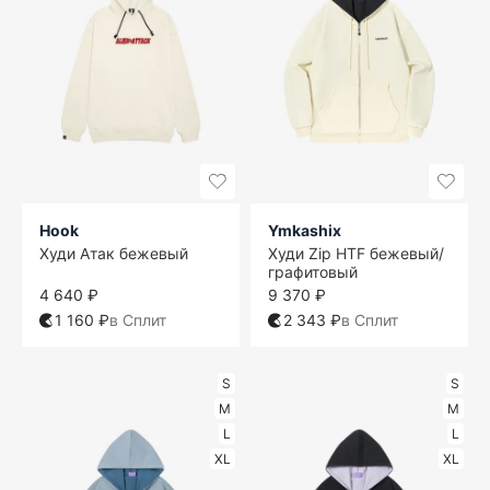
Hook
Ymkashix
Худи Атак бежевый
Худи Zip HTF бежевый/
графитовый
4 640 ₽
9 370 ₽
1 160 ₽
в Сплит
2 343 ₽
в Сплит
S
S
M
M
L
L
XL
XL