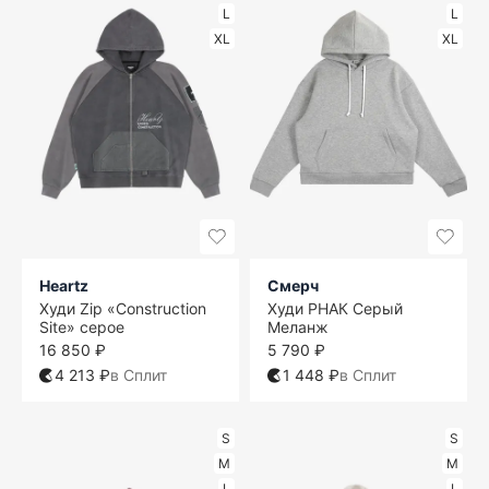
L
L
XL
XL
Heartz
Смерч
Худи Zip «Construction
Худи РНАК Серый
Site» серое
Меланж
16 850 ₽
5 790 ₽
4 213 ₽
в Сплит
1 448 ₽
в Сплит
S
S
M
M
L
L