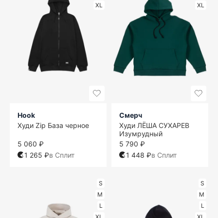
XL
XL
Hook
Смерч
Худи Zip База черное
Худи ЛЁША СУХАРЕВ
Изумрудный
5 060 ₽
5 790 ₽
1 265 ₽
в Сплит
1 448 ₽
в Сплит
S
S
M
M
L
L
XL
XL