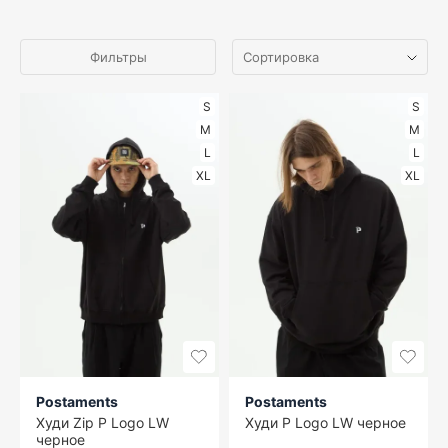
Фильтры
S
S
M
M
L
L
XL
XL
Postaments
Postaments
Худи Zip P Logo LW
Худи P Logo LW черное
черное