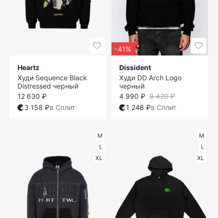
-41%
Heartz
Dissident
Худи Sequence Black
Худи DD Arch Logo
Distressed черный
черный
12 630 ₽
4 990 ₽
8 420 ₽
3 158 ₽
в Сплит
1 248 ₽
в Сплит
M
M
L
L
XL
XL