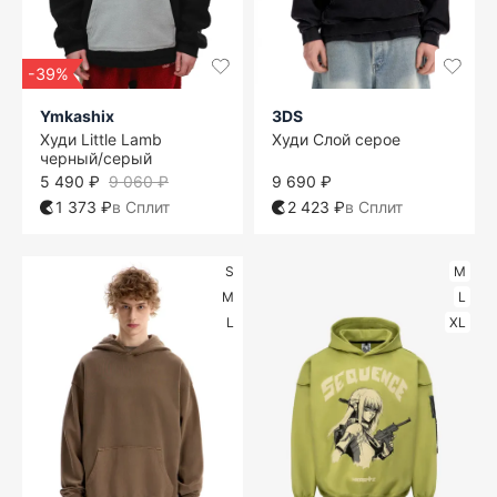
-39%
Ymkashix
3DS
Худи Little Lamb
Худи Слой серое
черный/серый
5 490 ₽
9 060 ₽
9 690 ₽
1 373 ₽
в Сплит
2 423 ₽
в Сплит
S
M
M
L
L
XL