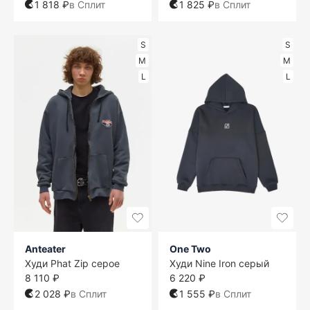
1 818 ₽
в Сплит
1 825 ₽
в Сплит
S
S
M
M
L
L
Anteater
One Two
Худи Phat Zip серое
Худи Nine Iron серый
8 110 ₽
6 220 ₽
2 028 ₽
в Сплит
1 555 ₽
в Сплит