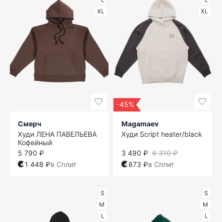
XL
XL
-45%
Смерч
Magamaev
Худи ЛЕНА ПАВЕЛЬЕВА
Худи Script heater/black
Кофейный
5 790 ₽
3 490 ₽
6 310 ₽
1 448 ₽
в Сплит
873 ₽
в Сплит
S
S
M
M
L
L