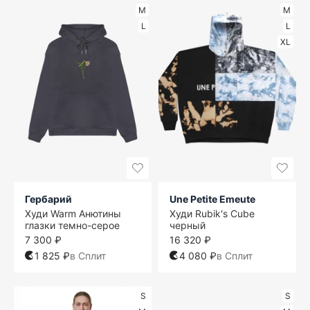
M
M
L
L
XL
Гербарий
Une Petite Emeute
Худи Warm Анютины
Худи Rubik's Cube
глазки темно-серое
черный
7 300 ₽
16 320 ₽
1 825 ₽
в Сплит
4 080 ₽
в Сплит
S
S