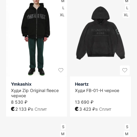
M
M
L
L
XL
XL
Ymkashix
Heartz
Худи Zip Original fleece
Худи FB-01-H черное
черное
8 530 ₽
13 690 ₽
2 133 ₽
в Сплит
3 423 ₽
в Сплит
S
S
M
M