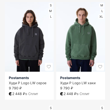
S
M
M
L
L
XL
Postaments
Postaments
Худи P Logo LW серое
Худи P Logo LW хаки
9 790 ₽
9 790 ₽
2 448 ₽
в Сплит
2 448 ₽
в Сплит
S
S