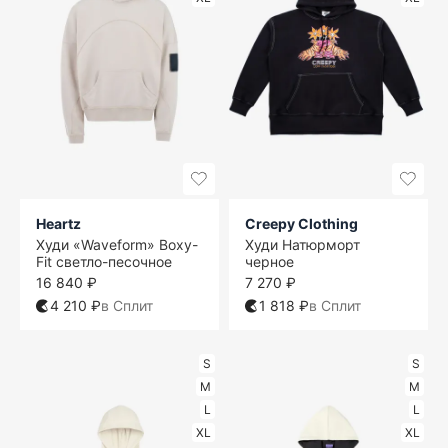
Heartz
Creepy Clothing
Худи «Waveform» Boxy-
Худи Натюрморт
Fit светло-песочное
черное
16 840 ₽
7 270 ₽
4 210 ₽
в Сплит
1 818 ₽
в Сплит
S
S
M
M
L
L
XL
XL