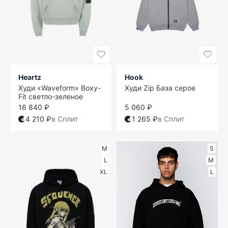
Heartz
Hook
Худи «Waveform» Boxy-
Худи Zip База серое
Fit светло-зеленое
16 840 ₽
5 060 ₽
4 210 ₽
в Сплит
1 265 ₽
в Сплит
M
S
L
M
XL
L