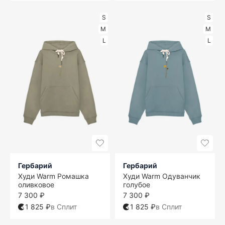
S
S
M
M
L
L
Гербарий
Гербарий
Худи Warm Ромашка
Худи Warm Одуванчик
оливковое
голубое
7 300 ₽
7 300 ₽
1 825 ₽
в Сплит
1 825 ₽
в Сплит