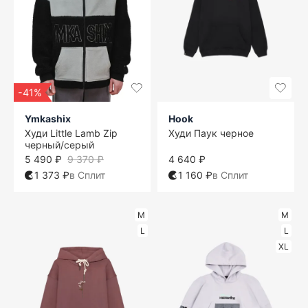
-41%
Ymkashix
Hook
Худи Little Lamb Zip
Худи Паук черное
черный/серый
5 490 ₽
9 370 ₽
4 640 ₽
1 373 ₽
в Сплит
1 160 ₽
в Сплит
M
M
L
L
XL