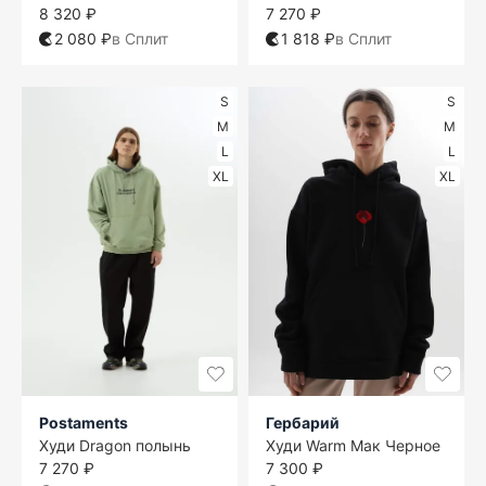
8 320 ₽
7 270 ₽
2 080 ₽
в Сплит
1 818 ₽
в Сплит
S
S
M
M
L
L
XL
XL
Postaments
Гербарий
Худи Dragon полынь
Худи Warm Мак Черное
7 270 ₽
7 300 ₽