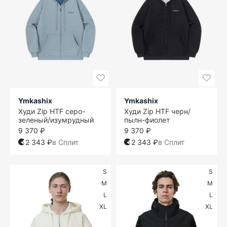
Ymkashix
Ymkashix
Худи Zip HTF серо-
Худи Zip HTF черн/
зеленый/изумрудный
пылн-фиолет
9 370 ₽
9 370 ₽
2 343 ₽
в Сплит
2 343 ₽
в Сплит
S
S
M
M
L
L
XL
XL