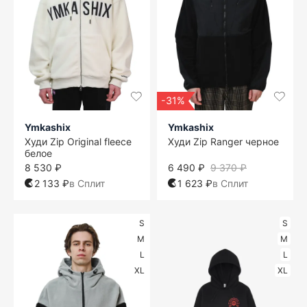
-31%
Ymkashix
Ymkashix
Худи Zip Original fleece
Худи Zip Ranger черное
белое
8 530 ₽
6 490 ₽
9 370 ₽
2 133 ₽
в Сплит
1 623 ₽
в Сплит
S
S
M
M
L
L
XL
XL