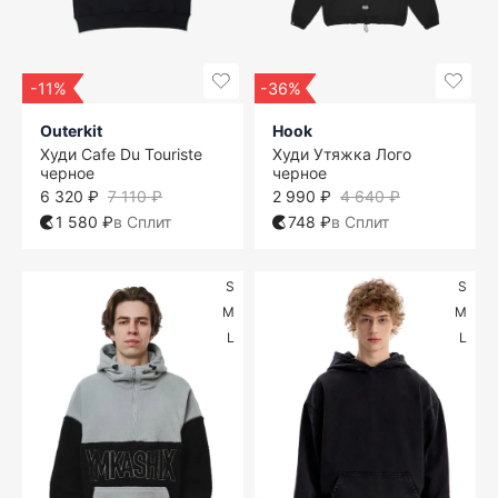
-11%
-36%
Outerkit
Hook
Худи Cafe Du Touriste
Худи Утяжка Лого
черное
черное
6 320 ₽
7 110 ₽
2 990 ₽
4 640 ₽
1 580 ₽
в Сплит
748 ₽
в Сплит
S
S
M
M
L
L