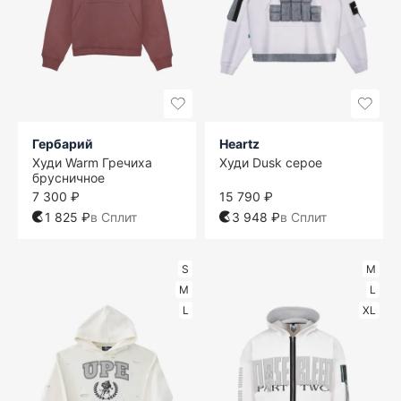
Гербарий
Heartz
Худи Warm Гречиха
Худи Dusk серое
брусничное
7 300 ₽
15 790 ₽
1 825 ₽
в Сплит
3 948 ₽
в Сплит
S
M
M
L
L
XL