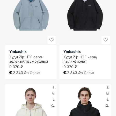
Ymkashix
Ymkashix
Худи Zip HTF серо-
Худи Zip HTF черн/
зеленый/изумрудный
пылн-фиолет
9 370 ₽
9 370 ₽
2 343 ₽
в Сплит
2 343 ₽
в Сплит
S
S
M
M
L
L
XL
XL