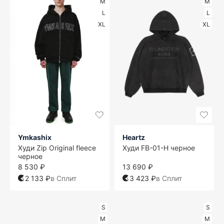
M
M
L
L
XL
XL
Ymkashix
Heartz
Худи Zip Original fleece
Худи FB-01-H черное
черное
8 530 ₽
13 690 ₽
2 133 ₽
в Сплит
3 423 ₽
в Сплит
S
S
M
M