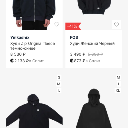
-41%
Ymkashix
FOS
Худи Zip Original fleece
Худи Женский Черный
темно-синее
8 530 ₽
3 490 ₽
5 890 ₽
2 133 ₽
в Сплит
873 ₽
в Сплит
S
M
M
L
L
XL