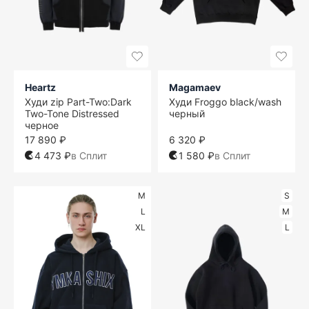
Heartz
Magamaev
Худи zip Part-Two:Dark
Худи Froggo black/wash
Two-Tone Distressed
черный
черное
17 890 ₽
6 320 ₽
4 473 ₽
в Сплит
1 580 ₽
в Сплит
M
S
L
M
XL
L