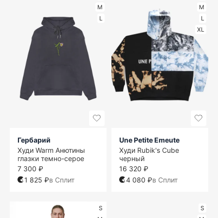
M
M
L
L
XL
Гербарий
Une Petite Emeute
Худи Warm Анютины
Худи Rubik's Cube
глазки темно-серое
черный
7 300 ₽
16 320 ₽
1 825 ₽
в Сплит
4 080 ₽
в Сплит
S
S