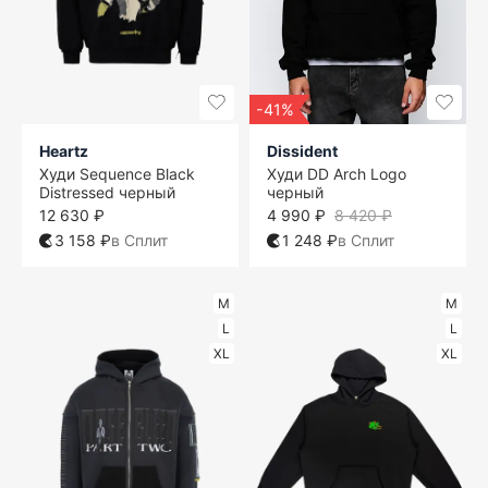
-41%
Heartz
Dissident
Худи Sequence Black
Худи DD Arch Logo
Distressed черный
черный
12 630 ₽
4 990 ₽
8 420 ₽
3 158 ₽
в Сплит
1 248 ₽
в Сплит
M
M
L
L
XL
XL