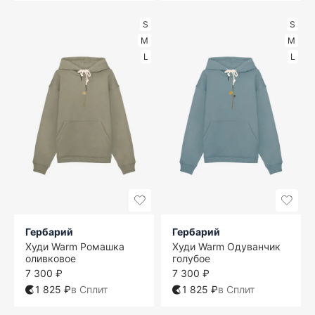
S
S
M
M
L
L
Гербарий
Гербарий
Худи Warm Ромашка
Худи Warm Одуванчик
оливковое
голубое
7 300 ₽
7 300 ₽
1 825 ₽
в Сплит
1 825 ₽
в Сплит