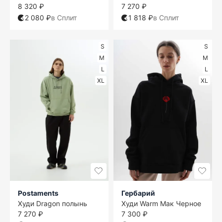
8 320 ₽
7 270 ₽
2 080 ₽
в Сплит
1 818 ₽
в Сплит
S
S
M
M
L
L
XL
XL
Postaments
Гербарий
Худи Dragon полынь
Худи Warm Мак Черное
7 270 ₽
7 300 ₽