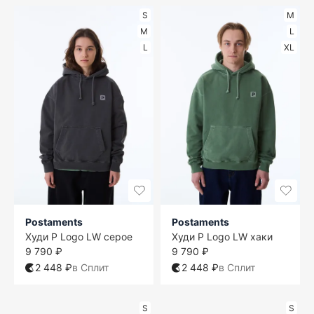
S
M
M
L
L
XL
Postaments
Postaments
Худи P Logo LW серое
Худи P Logo LW хаки
9 790 ₽
9 790 ₽
2 448 ₽
в Сплит
2 448 ₽
в Сплит
S
S