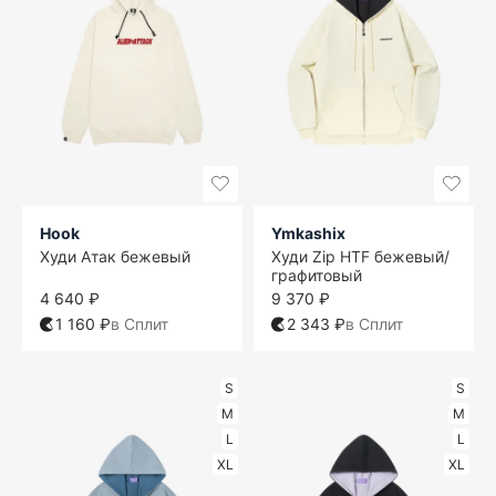
Hook
Ymkashix
Худи Атак бежевый
Худи Zip HTF бежевый/
графитовый
4 640 ₽
9 370 ₽
1 160 ₽
в Сплит
2 343 ₽
в Сплит
S
S
M
M
L
L
XL
XL