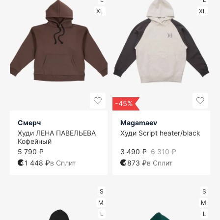
XL
XL
-45%
Смерч
Magamaev
Худи ЛЕНА ПАВЕЛЬЕВА
Худи Script heater/black
Кофейный
5 790 ₽
3 490 ₽
6 310 ₽
1 448 ₽
в Сплит
873 ₽
в Сплит
S
S
M
M
L
L