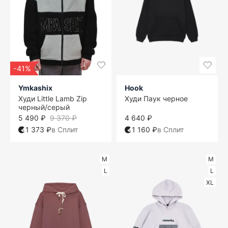
-41%
Ymkashix
Hook
Худи Little Lamb Zip
Худи Паук черное
черный/серый
5 490 ₽
9 370 ₽
4 640 ₽
1 373 ₽
в Сплит
1 160 ₽
в Сплит
M
M
L
L
XL