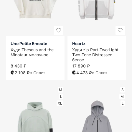
Une Petite Emeute
Heartz
Худи Theseus and the
Худи zip Part-Two:Light
Minotaur молочное
Two-Tone Distressed
белое
8 430 ₽
17 890 ₽
2 108 ₽
в Сплит
4 473 ₽
в Сплит
M
S
L
M
XL
L