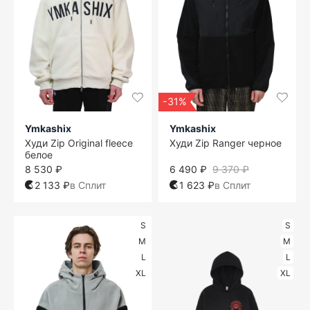
-31%
Ymkashix
Ymkashix
Худи Zip Original fleece
Худи Zip Ranger черное
белое
8 530 ₽
6 490 ₽
9 370 ₽
2 133 ₽
в Сплит
1 623 ₽
в Сплит
S
S
M
M
L
L
XL
XL