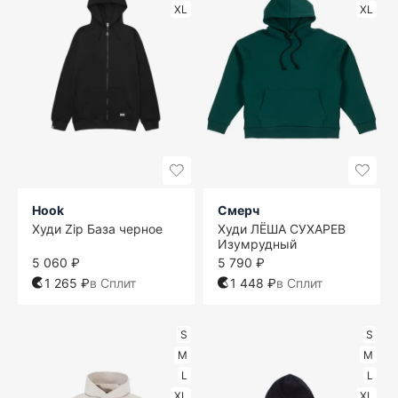
XL
XL
Hook
Смерч
Худи Zip База черное
Худи ЛЁША СУХАРЕВ
Изумрудный
5 060 ₽
5 790 ₽
1 265 ₽
в Сплит
1 448 ₽
в Сплит
S
S
M
M
L
L
XL
XL