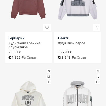
Гербарий
Heartz
Худи Warm Гречиха
Худи Dusk серое
брусничное
7 300 ₽
15 790 ₽
1 825 ₽
в Сплит
3 948 ₽
в Сплит
S
M
M
L
L
XL