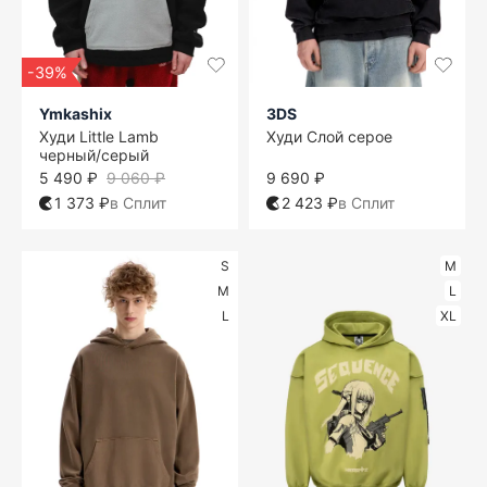
-39%
Ymkashix
3DS
Худи Little Lamb
Худи Слой серое
черный/серый
5 490 ₽
9 060 ₽
9 690 ₽
1 373 ₽
в Сплит
2 423 ₽
в Сплит
S
M
M
L
L
XL