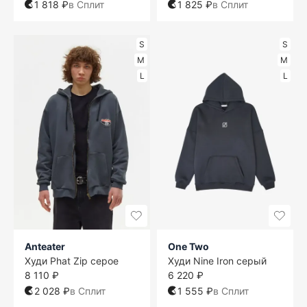
1 818 ₽
в Сплит
1 825 ₽
в Сплит
S
S
M
M
L
L
Anteater
One Two
Худи Phat Zip серое
Худи Nine Iron серый
8 110 ₽
6 220 ₽
2 028 ₽
в Сплит
1 555 ₽
в Сплит