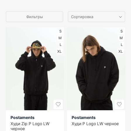
Фильтры
S
S
M
M
L
L
XL
XL
Postaments
Postaments
Худи Zip P Logo LW
Худи P Logo LW черное
черное