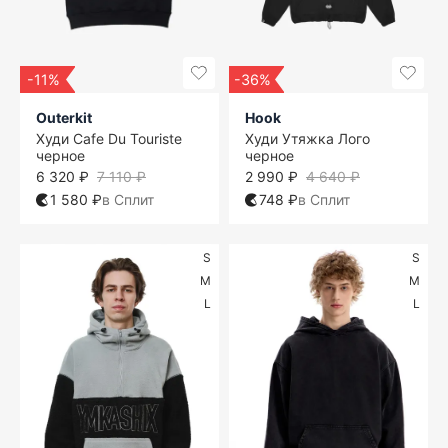
-11%
-36%
Outerkit
Hook
Худи Cafe Du Touriste
Худи Утяжка Лого
черное
черное
6 320 ₽
7 110 ₽
2 990 ₽
4 640 ₽
1 580 ₽
в Сплит
748 ₽
в Сплит
S
S
M
M
L
L