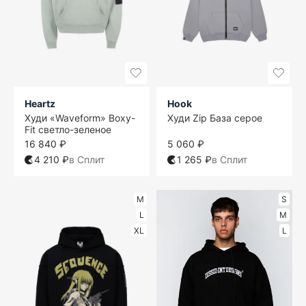
Heartz
Hook
Худи «Waveform» Boxy-
Худи Zip База серое
Fit светло-зеленое
16 840 ₽
5 060 ₽
4 210 ₽
в Сплит
1 265 ₽
в Сплит
M
S
L
M
XL
L