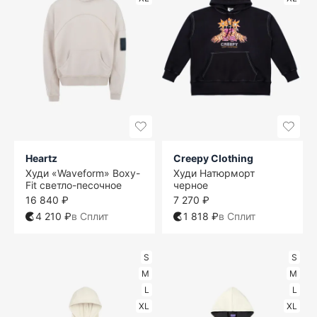
Heartz
Creepy Clothing
Худи «Waveform» Boxy-
Худи Натюрморт
Fit светло-песочное
черное
16 840 ₽
7 270 ₽
4 210 ₽
в Сплит
1 818 ₽
в Сплит
S
S
M
M
L
L
XL
XL