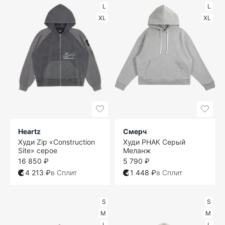
L
L
XL
XL
Heartz
Смерч
Худи Zip «Construction
Худи РНАК Серый
Site» серое
Меланж
16 850 ₽
5 790 ₽
4 213 ₽
в Сплит
1 448 ₽
в Сплит
S
S
M
M
L
L