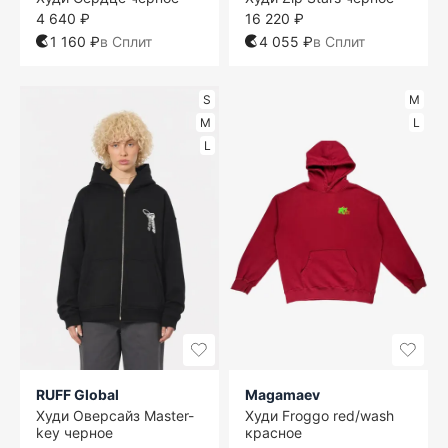
4 640 ₽
16 220 ₽
1 160 ₽
в Сплит
4 055 ₽
в Сплит
S
M
M
L
L
RUFF Global
Magamaev
Худи Оверсайз Master-
Худи Froggo red/wash
key черное
красное