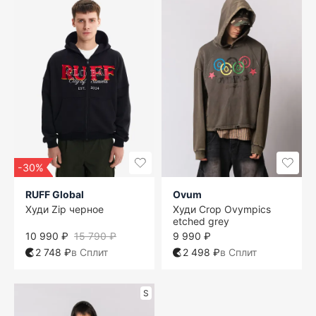
-30%
RUFF Global
Ovum
Худи Zip черное
Худи Crop Ovympics
etched grey
10 990 ₽
15 790 ₽
9 990 ₽
2 748 ₽
в Сплит
2 498 ₽
в Сплит
S