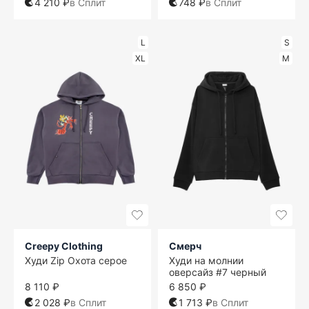
4 210 ₽
в Сплит
748 ₽
в Сплит
L
S
XL
M
Creepy Clothing
Смерч
Худи Zip Охота серое
Худи на молнии
оверсайз #7 черный
8 110 ₽
6 850 ₽
2 028 ₽
в Сплит
1 713 ₽
в Сплит