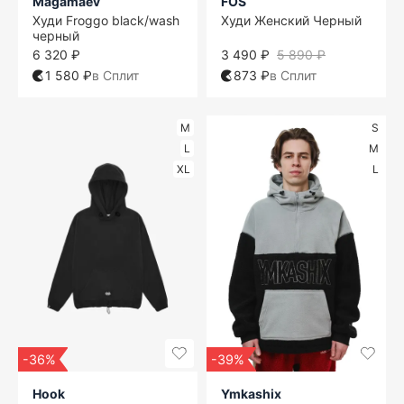
Magamaev
FOS
Худи Froggo black/wash
Худи Женский Черный
черный
6 320 ₽
3 490 ₽
5 890 ₽
1 580 ₽
в Сплит
873 ₽
в Сплит
M
S
L
M
XL
L
-36%
-39%
Hook
Ymkashix