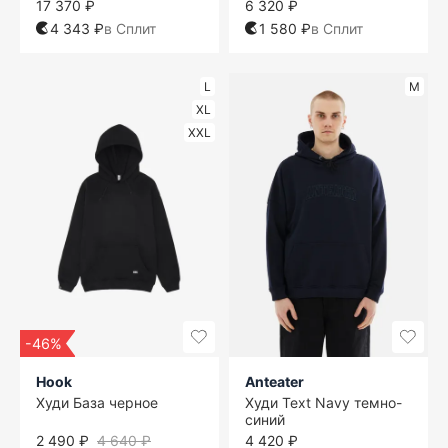
17 370 ₽
6 320 ₽
4 343 ₽
в Сплит
1 580 ₽
в Сплит
L
M
XL
XXL
-46%
Hook
Anteater
Худи База черное
Худи Text Navy темно-
синий
2 490 ₽
4 640 ₽
4 420 ₽