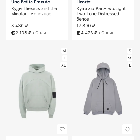
Une Petite Emeute
Heartz
Худи Theseus and the
Худи zip Part-Two:Light
Minotaur молочное
Two-Tone Distressed
белое
8 430 ₽
17 890 ₽
2 108 ₽
в Сплит
4 473 ₽
в Сплит
M
S
L
M
XL
L