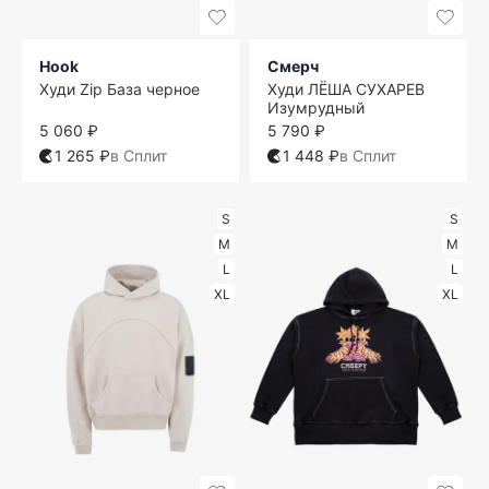
Hook
Смерч
Худи Zip База черное
Худи ЛЁША СУХАРЕВ
Изумрудный
5 060 ₽
5 790 ₽
1 265 ₽
в Сплит
1 448 ₽
в Сплит
S
S
M
M
L
L
XL
XL