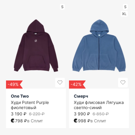
S
S
XL
-49%
-42%
One Two
Смерч
Худи Potent Purple
Худи флисовая Лягушка
фиолетовый
светло-синий
3 190 ₽
6 220 ₽
3 990 ₽
6 850 ₽
798 ₽
в Сплит
998 ₽
в Сплит