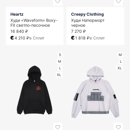
Heartz
Creepy Clothing
Худи «Waveform» Boxy-
Худи Натюрморт
Fit светло-песочное
черное
16 840 ₽
7 270 ₽
4 210 ₽
в Сплит
1 818 ₽
в Сплит
S
M
M
L
L
XL
XL