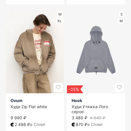
M
S
XL
M
-25%
Ovum
Hook
Худи Zip Flat white
Худи Утяжка Лого
серое
9 990 ₽
3 480 ₽
4 640 ₽
2 498 ₽
в Сплит
870 ₽
в Сплит