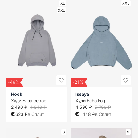
XL
XXL
XXL
-46%
-21%
Hook
Issaya
Худи База серое
Худи Echo Fog
2 490 ₽
4 640 ₽
4 590 ₽
5 780 ₽
623 ₽
в Сплит
1 148 ₽
в Сплит
S
S