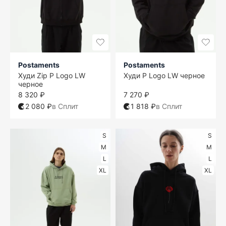
Postaments
Postaments
Худи Zip P Logo LW
Худи P Logo LW черное
черное
8 320 ₽
7 270 ₽
2 080 ₽
в Сплит
1 818 ₽
в Сплит
S
S
M
M
L
L
XL
XL