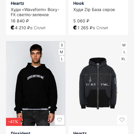
Heartz
Hook
Худи «Waveform» Boxy-
Худи Zip База серое
Fit светло-зеленое
16 840 ₽
5 060 ₽
4 210 ₽
в Сплит
1 265 ₽
в Сплит
S
M
M
L
L
XL
-41%
Dissident
Heartz