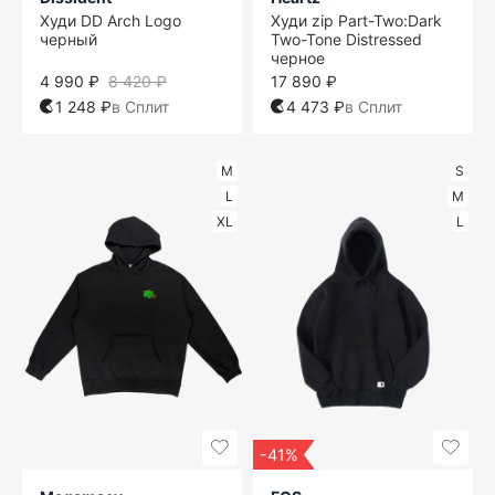
Худи DD Arch Logo
Худи zip Part-Two:Dark
черный
Two-Tone Distressed
черное
4 990 ₽
8 420 ₽
17 890 ₽
1 248 ₽
в Сплит
4 473 ₽
в Сплит
M
S
L
M
XL
L
-41%