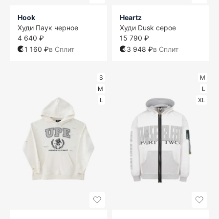
Hook
Heartz
Худи Паук черное
Худи Dusk серое
4 640 ₽
15 790 ₽
1 160 ₽
в Сплит
3 948 ₽
в Сплит
S
M
M
L
L
XL