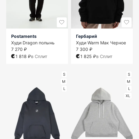
Postaments
Гербарий
Худи Dragon полынь
Худи Warm Мак Черное
7 270 ₽
7 300 ₽
1 818 ₽
в Сплит
1 825 ₽
в Сплит
S
S
M
M
L
L
XL