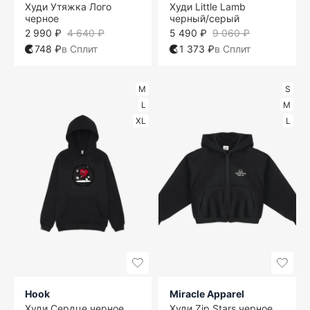
Худи Утяжка Лого
Худи Little Lamb
черное
черный/серый
2 990 ₽
4 640 ₽
5 490 ₽
9 060 ₽
748 ₽
в Сплит
1 373 ₽
в Сплит
M
S
L
M
XL
L
Hook
Miracle Apparel
Худи Сердце черное
Худи Zip Stars черное