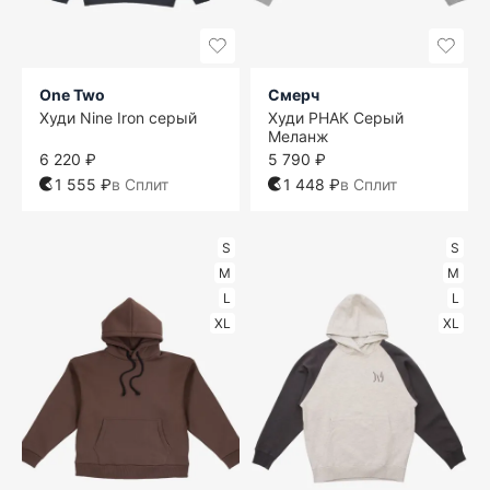
One Two
Смерч
Худи Nine Iron серый
Худи РНАК Серый
Меланж
6 220 ₽
5 790 ₽
1 555 ₽
в Сплит
1 448 ₽
в Сплит
S
S
M
M
L
L
XL
XL