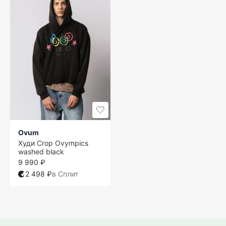
Ovum
Худи Crop Ovympics
washed black
9 990 ₽
2 498 ₽
в Сплит