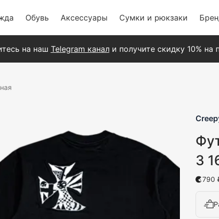
жда
Обувь
Аксессуары
Сумки и рюкзаки
Бре
тесь на наш
Telegram канал
и получите скидку 10% на п
рная
Creep
Фут
3 1
790 
Р