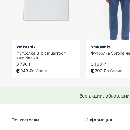
Ymkashix
Ymkashix
Футболка 8-bit mushroom
Футболка Sorona ч
kelp белый
3 790 ₽
3 160 ₽
948 ₽
в Сплит
790 ₽
в Сплит
Все акции, обновлен
Покупателям
Информация