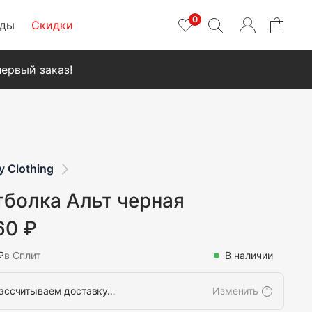
0
нды
Скидки
ервый заказ!
y Clothing
болка Альт черная
60 ₽
₽
в Сплит
В наличии
ассчитываем доставку…
Изменить