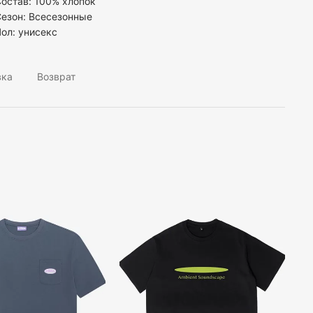
остав: 100% хлопок
езон: Всесезонные
Пол:
унисекс
вка
Возврат