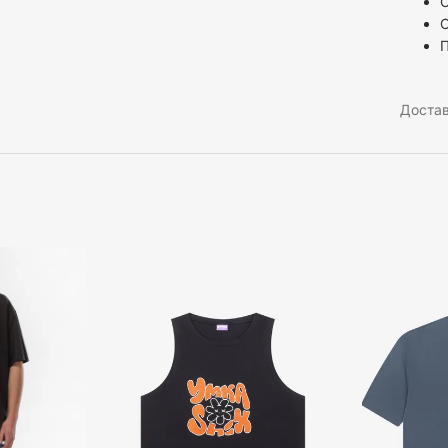
С
С
Доста