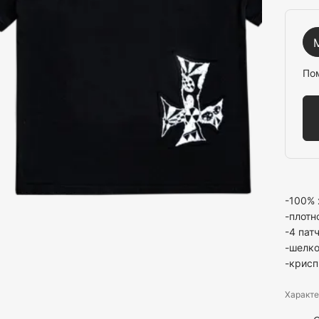
По
-100% 
-плотн
-4 пат
-шелк
-крисп
Характе