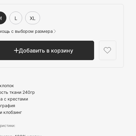
Выбрать
M
L
XL
мощь с выбором размера
Добавить в корзину
хлопок
ость ткани 240гр
ча с крестами
ография
и клобзинг
ристики: