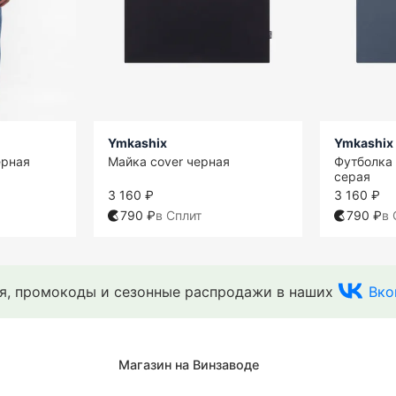
Ymkashix
Ymkashix
ерная
Майка cover черная
Футболка 
серая
3 160 ₽
3 160 ₽
790 ₽
в Сплит
790 ₽
в 
ия, промокоды и сезонные распродажи в наших
Вко
Магазин на Винзаводе