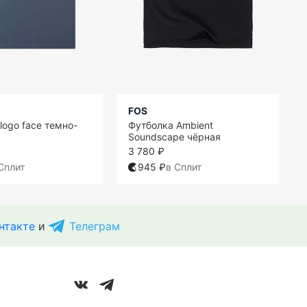
FOS
logo face темно-
Футболка Ambient
Soundscape чёрная
3 780 ₽
Сплит
945 ₽
в Сплит
нтакте
и
Телеграм