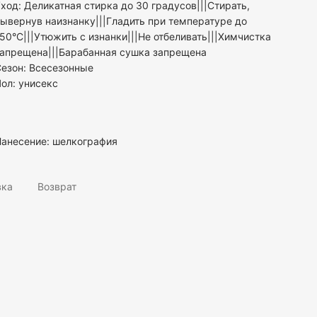
ход: Деликатная стирка до 30 градусов|||Стирать,
ывернув наизнанку|||Гладить при температуре до
50°С|||Утюжить с изнанки|||Не отбеливать|||Химчистка
запрещена|||Барабанная сушка запрещена
езон: Всесезонные
Пол:
унисекс
Нанесение: шелкография
вка
Возврат