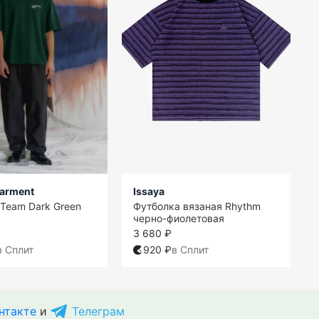
Garment
Issaya
Team Dark Green
Футболка вязаная Rhythm
черно-фиолетовая
3 680 ₽
в Сплит
920 ₽
в Сплит
нтакте
и
Телеграм