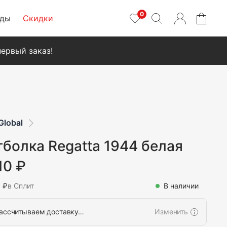
0
нды
Скидки
ервый заказ!
Global
болка Regatta 1944 белая
10 ₽
8 ₽
в Сплит
В наличии
ассчитываем доставку…
Изменить