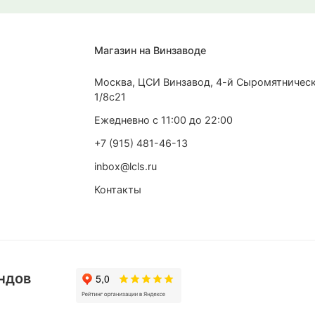
Магазин на Винзаводе
Москва, ЦСИ Винзавод, 4-й Сыромятническ
1/8с21
Ежедневно с 11:00 до 22:00
+7 (915) 481-46-13
inbox@lcls.ru
Контакты
Miracle Apparel
Creepy Cl
черная
pes Gold
Футболка оверсайз Surf
Футболка 
Lovers Club Milk
3 480 ₽
6 110 ₽
870 ₽
в 
1 528 ₽
в Сплит
ндов