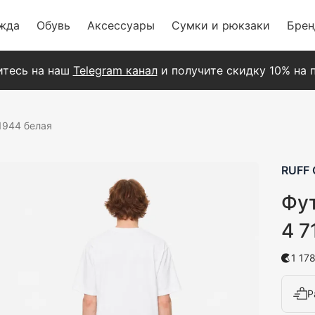
жда
Обувь
Аксессуары
Сумки и рюкзаки
Бре
тесь на наш
Telegram канал
и получите скидку 10% на п
1944 белая
RUFF 
Фут
4 7
1 17
Р