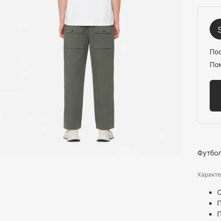
По
По
Футбол
Характе
С
П
П