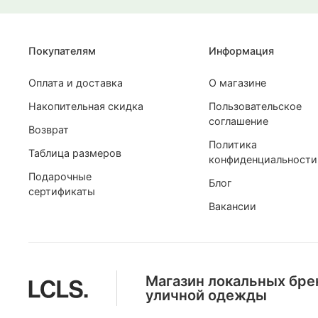
Покупателям
Информация
Оплата и доставка
О магазине
Накопительная скидка
Пользовательское
соглашение
Возврат
Политика
Таблица размеров
конфиденциальности
Подарочные
Блог
сертификаты
Ymkashix
Ymkashix
Hook
Called a Garment
Вакансии
Майка face flower черная
Футболка Logo Face белая
Футболка Джангл 
Футболка Stone Sha
olive
3 160 ₽
3 160 ₽
2 530 ₽
4 110 ₽
790 ₽
790 ₽
в Сплит
в Сплит
633 ₽
в Сплит
1 028 ₽
в Сплит
Магазин локальных бре
уличной одежды