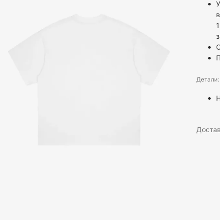
У
в
1
С
Детали:
Доста