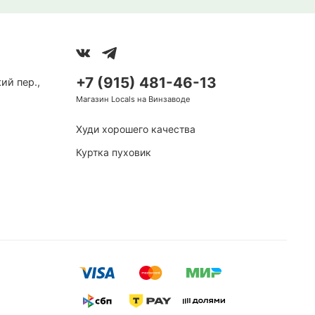
+7 (915) 481-46-13
ий пер.,
Магазин Locals на Винзаводе
Худи хорошего качества
Куртка пуховик
othing
Called a Garment
Битва серая
Футболка Doodle Chump Milk
4 740 ₽
Сплит
1 185 ₽
в Сплит