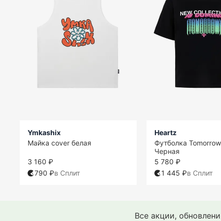
Ymkashix
Heartz
Майка cover белая
Футболка Tomorrow
Черная
3 160 ₽
5 780 ₽
790 ₽
в Сплит
1 445 ₽
в Сплит
Все акции, обновлен