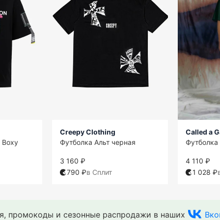
Creepy Clothing
Called a 
 Boxy
Футболка Альт черная
Футболка 
3 160 ₽
4 110 ₽
790 ₽
в Сплит
1 028 ₽
ия, промокоды и сезонные распродажи в наших
Вко