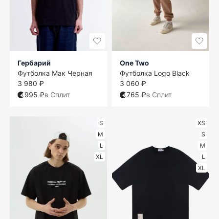
Гербарий
One Two
Футболка Мак Черная
Футболка Logo Black
3 980 ₽
3 060 ₽
995 ₽
в Сплит
765 ₽
в Сплит
S
XS
M
S
L
M
XL
L
XL