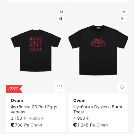
M
M
XL
XL
-25%
Ovum
Ovum
Футболка 03 Red Eggs
Футболка Dyslexia Burnt
черная
Toast
3 150 ₽
4 200 ₽
4 990 ₽
788 ₽
в Сплит
1 248 ₽
в Сплит