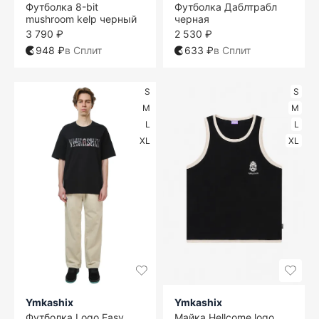
Футболка 8-bit
Футболка Даблтрабл
mushroom kelp черный
черная
3 790 ₽
2 530 ₽
948 ₽
в Сплит
633 ₽
в Сплит
S
S
M
M
L
L
XL
XL
Ymkashix
Ymkashix
Футболка Logo Easy
Майка Hellcome logo