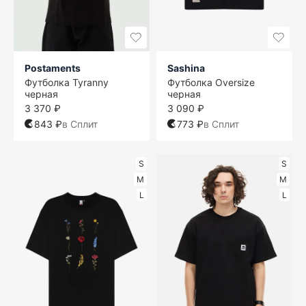
Postaments
Sashina
Футболка Tyranny
Футболка Oversize
черная
черная
3 370 ₽
3 090 ₽
843 ₽
в Сплит
773 ₽
в Сплит
S
S
M
M
L
L