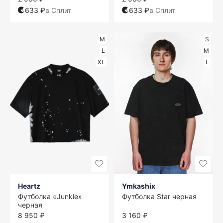
633 ₽
в Сплит
633 ₽
в Сплит
M
S
L
M
XL
L
Heartz
Ymkashix
Футболка «Junkie»
Футболка Star черная
черная
8 950 ₽
3 160 ₽