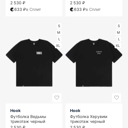
2 530 ₽
2 530 ₽
633 ₽
в Сплит
633 ₽
в Сплит
S
S
M
M
L
L
XL
XL
Hook
Hook
Футболка Ведьмы
Футболка Херувим
трикотаж черный
трикотаж черный
2 530 ₽
2 530 ₽