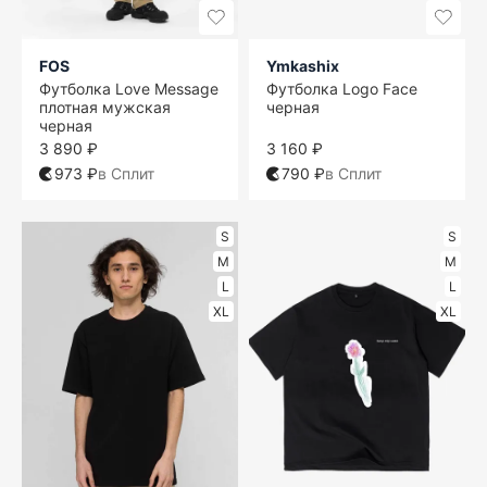
FOS
Ymkashix
Футболка Love Message
Футболка Logo Face
плотная мужская
черная
черная
3 890 ₽
3 160 ₽
973 ₽
в Сплит
790 ₽
в Сплит
S
S
M
M
L
L
XL
XL