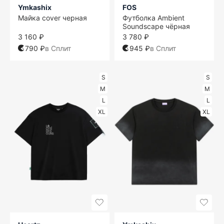
Ymkashix
FOS
Майка cover черная
Футболка Ambient
Soundscape чёрная
3 160 ₽
3 780 ₽
790 ₽
в Сплит
945 ₽
в Сплит
S
S
M
M
L
L
XL
XL