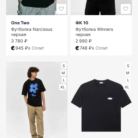
One Two
ФК 10
Футболка Narcissus
Футболка Winners
черная
черная
3 780 ₽
2 990 ₽
945 ₽
в Сплит
748 ₽
в Сплит
S
S
M
M
L
L
XL
XL