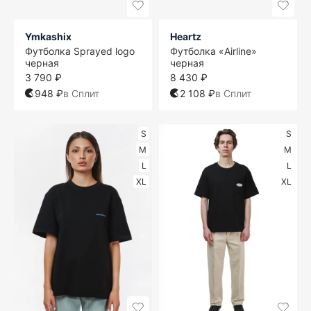
Ymkashix
Heartz
Футболка Sprayed logo
Футболка «Airline»
черная
черная
3 790 ₽
8 430 ₽
948 ₽
в Сплит
2 108 ₽
в Сплит
S
S
M
M
L
L
XL
XL