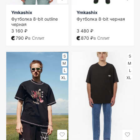
Ymkashix
Ymkashix
Футболка 8-bit outline
Футболка 8-bit черная
черная
3 160 ₽
3 480 ₽
790 ₽
в Сплит
870 ₽
в Сплит
S
S
M
M
L
L
XL
XL