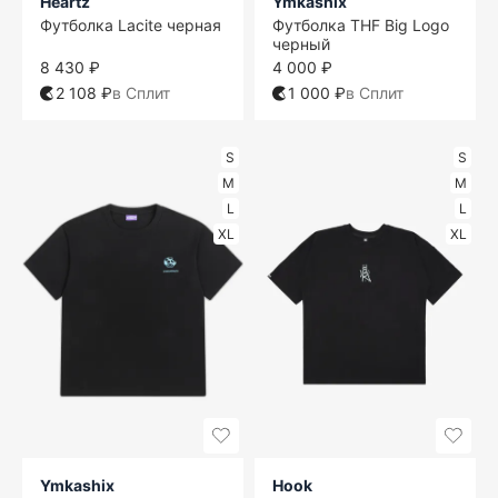
Heartz
Ymkashix
Футболка Lacite черная
Футболка THF Big Logo
черный
8 430 ₽
4 000 ₽
2 108 ₽
в Сплит
1 000 ₽
в Сплит
S
S
M
M
L
L
XL
XL
Ymkashix
Hook