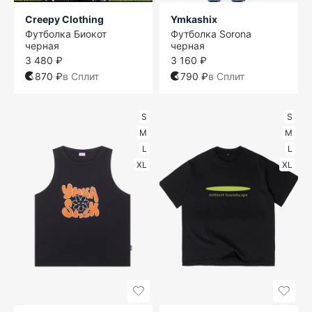
Creepy Clothing
Ymkashix
Футболка Биокот
Футболка Sorona
черная
черная
3 480 ₽
3 160 ₽
870 ₽
в Сплит
790 ₽
в Сплит
S
S
M
M
L
L
XL
XL