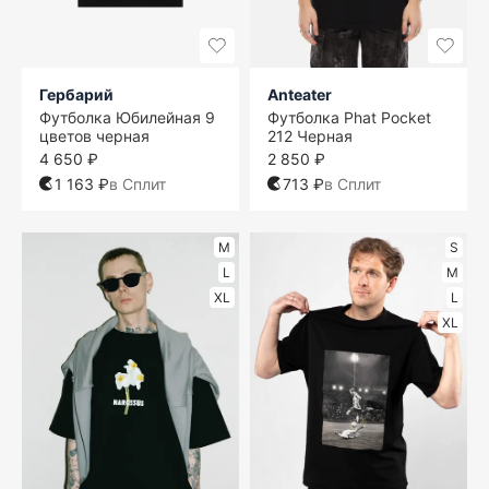
Гербарий
Anteater
Футболка Юбилейная 9
Футболка Phat Pocket
цветов черная
212 Черная
4 650 ₽
2 850 ₽
1 163 ₽
в Сплит
713 ₽
в Сплит
M
S
L
M
XL
L
XL