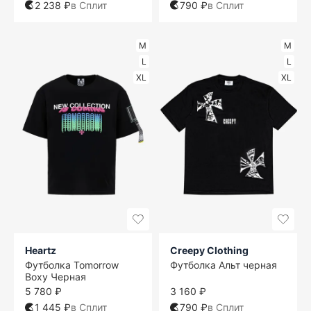
2 238 ₽
в Сплит
790 ₽
в Сплит
M
M
L
L
XL
XL
Heartz
Creepy Clothing
Футболка Tomorrow
Футболка Альт черная
Boxy Черная
5 780 ₽
3 160 ₽
1 445 ₽
в Сплит
790 ₽
в Сплит