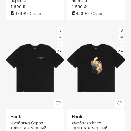
черный
черный
1 690 ₽
1 690 ₽
423 ₽
в Сплит
423 ₽
в Сплит
S
S
M
M
L
L
XL
XL
Hook
Hook
Футболка Страх
Футболка Кетс
трикотаж черный
трикотаж черный