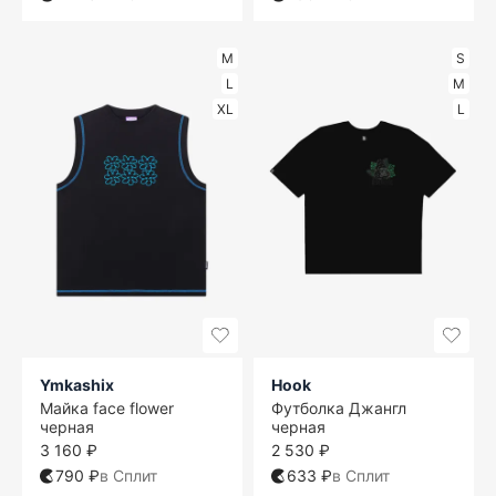
M
S
L
M
XL
L
Ymkashix
Hook
Майка face flower
Футболка Джангл
черная
черная
3 160 ₽
2 530 ₽
790 ₽
в Сплит
633 ₽
в Сплит