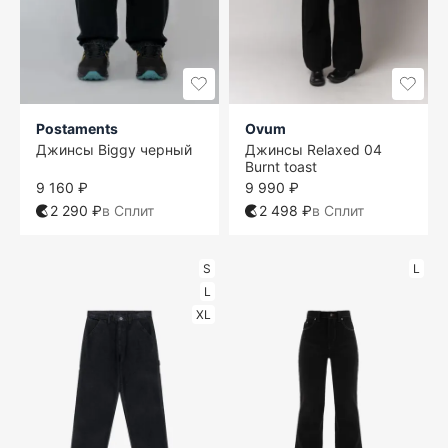
Postaments
Ovum
Джинсы Biggy черный
Джинсы Relaxed 04
Burnt toast
9 160 ₽
9 990 ₽
2 290 ₽
в Сплит
2 498 ₽
в Сплит
S
L
L
XL