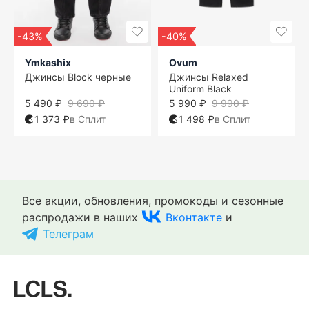
-43%
-40%
Ymkashix
Ovum
Джинсы Block черные
Джинсы Relaxed
Uniform Black
5 490 ₽
9 690 ₽
5 990 ₽
9 990 ₽
1 373 ₽
в Сплит
1 498 ₽
в Сплит
Все акции, обновления, промокоды и сезонные
распродажи в наших
Вконтакте
и
Телеграм