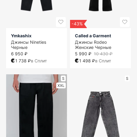
-43%
Ymkashix
Called a Garment
Джинсы Nineties
Джинсы Rodeo
Черные
Женские Черные
6 950 ₽
5 990 ₽
10 430 ₽
1 738 ₽
в Сплит
1 498 ₽
в Сплит
S
S
XXL