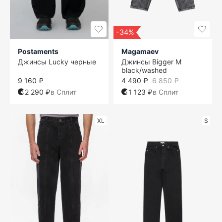
-34%
Postaments
Magamaev
Джинсы Lucky черные
Джинсы Bigger M
black/washed
9 160 ₽
4 490 ₽
6 850 ₽
2 290 ₽
в Сплит
1 123 ₽
в Сплит
XL
S