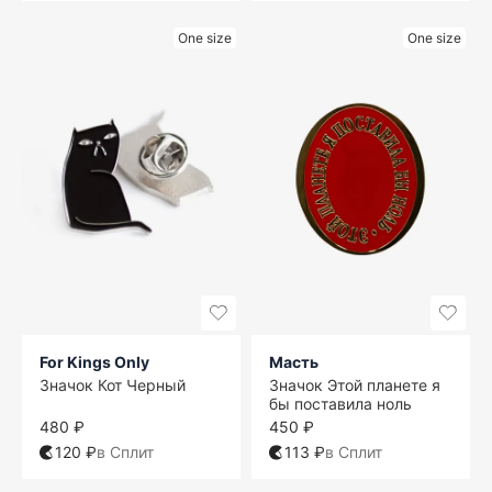
One size
One size
For Kings Only
Масть
Значок Кот Черный
Значок Этой планете я
бы поставила ноль
480 ₽
450 ₽
120 ₽
в Сплит
113 ₽
в Сплит