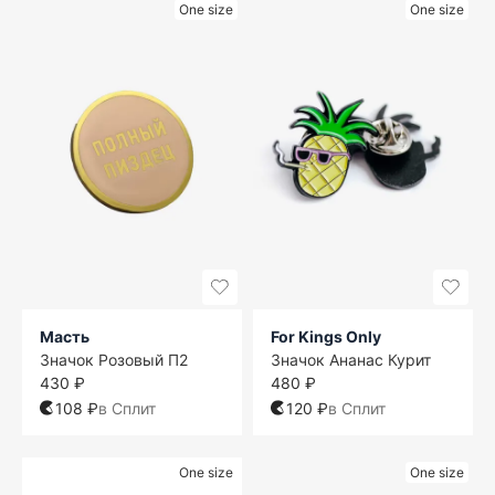
One size
One size
Масть
For Kings Only
Значок Розовый П2
Значок Ананас Курит
430 ₽
480 ₽
108 ₽
в Сплит
120 ₽
в Сплит
One size
One size