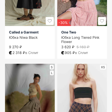
-30%
Called a Garment
One Two
Юбка Niwa Black
Юбка Long Tiered Pink
Flower
9 270 ₽
3 620 ₽
5 160 ₽
2 318 ₽
в Сплит
905 ₽
в Сплит
S
XS
L