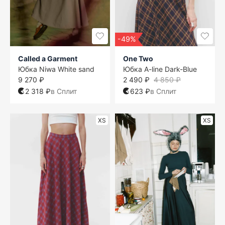
-49%
Called a Garment
One Two
Юбка Niwa White sand
Юбка A-line Dark-Blue
9 270 ₽
2 490 ₽
4 850 ₽
2 318 ₽
в Сплит
623 ₽
в Сплит
XS
XS