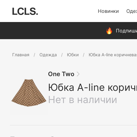
Новинки
Оде
Подпиши
Главная
Одежда
Юбки
Юбка A-line коричнева
One Two
Юбка A-line кори
Нет в наличии