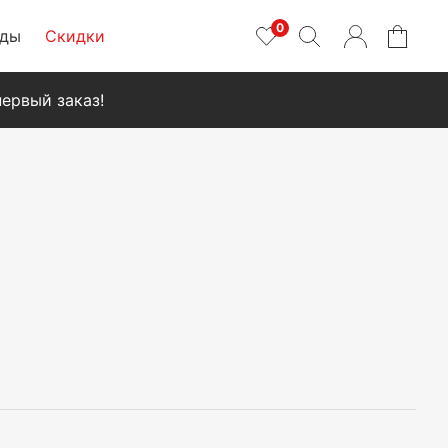
0
нды
Скидки
ервый заказ!