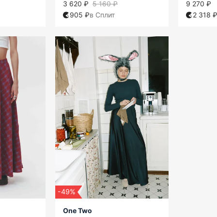
3 620 ₽
5 160 ₽
9 270 ₽
905 ₽
в Сплит
2 318 
-49%
One Two