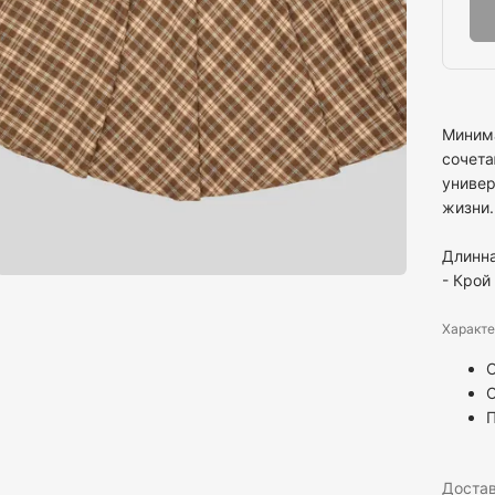
Минима
сочета
универ
жизни.
Длинна
- Крой
Характе
С
Доста