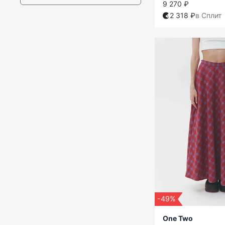
9 270 ₽
2 318 ₽
в Сплит
-49%
One Two