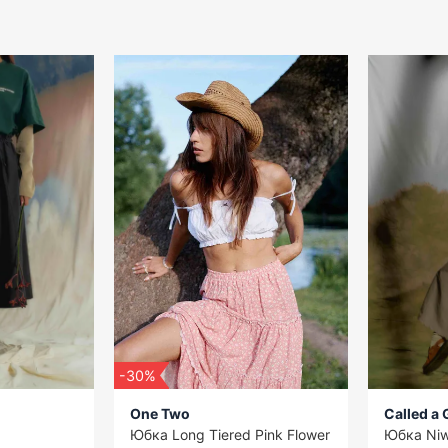
-30%
One Two
Called a
Юбка Long Tiered Pink Flower
Юбка Niw