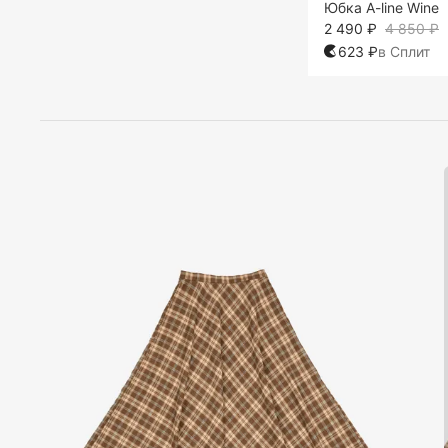
Юбка A-line Wine
2 490 ₽
4 850 ₽
623 ₽
в Сплит