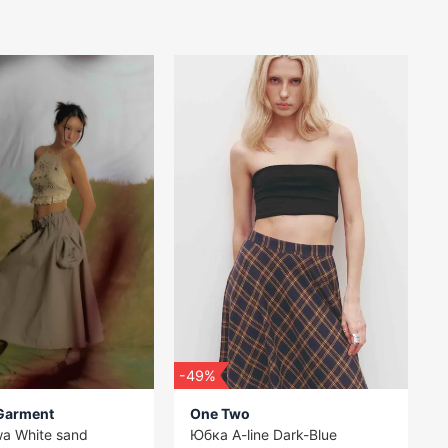
-49%
 Garment
One Two
a White sand
Юбка A-line Dark-Blue