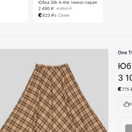
Юбка Silk A-line темно-серая
2 490 ₽
4 850 ₽
623 ₽
в Сплит
One 
Юбк
3 1
775 
Р