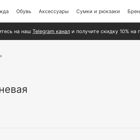
жда
Обувь
Аксессуары
Сумки и рюкзаки
Бре
тесь на наш
Telegram канал
и получите скидку 10% на п
я
чневая