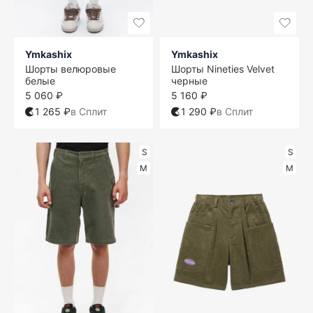
Ymkashix
Ymkashix
Шорты велюровые
Шорты Nineties Velvet
белые
черные
5 060 ₽
5 160 ₽
1 265 ₽
в Сплит
1 290 ₽
в Сплит
S
S
M
M