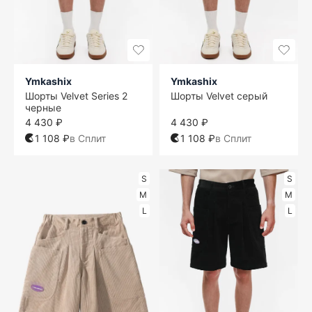
Ymkashix
Ymkashix
Шорты Velvet Series 2
Шорты Velvet серый
черные
4 430 ₽
4 430 ₽
1 108 ₽
в Сплит
1 108 ₽
в Сплит
S
S
M
M
L
L