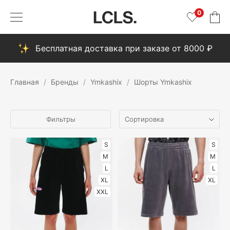
0
Бесплатная доставка при заказе от 8000 ₽
Главная
Бренды
Ymkashix
Шорты Ymkashix
Фильтры
S
S
M
M
L
L
XL
XL
XXL