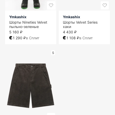
Ymkashix
Ymkashix
Шорты Nineties Velvet
Шорты Velvet Series
пыльно-зеленые
хаки
5 160 ₽
4 430 ₽
1 290 ₽
в Сплит
1 108 ₽
в Сплит
S