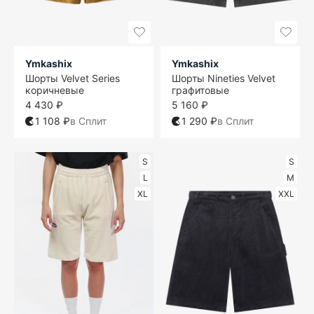
Ymkashix
Ymkashix
Шорты Velvet Series
Шорты Nineties Velvet
коричневые
графитовые
4 430 ₽
5 160 ₽
1 108 ₽
в Сплит
1 290 ₽
в Сплит
S
S
L
M
XL
XXL