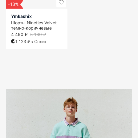
-13%
Ymkashix
Шорты Nineties Velvet
темно-коричневые
4 490 ₽
5 160 ₽
1 123 ₽
в Сплит