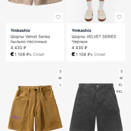
Ymkashix
Ymkashix
Шорты Velvet Series
Шорты VELVET SERIES
пыльно-песочные
Черные
4 430 ₽
4 430 ₽
1 108 ₽
в Сплит
1 108 ₽
в Сплит
S
S
M
M
L
XL
XXL