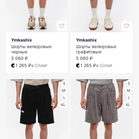
Ymkashix
Ymkashix
Шорты велюровые
Шорты велюровые
черные
графитовые
5 060 ₽
5 060 ₽
1 265 ₽
в Сплит
1 265 ₽
в Сплит
S
S
M
M
L
L
XL
XL