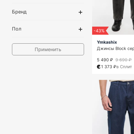
Бренд
Пол
-43%
Ymkashix
Джинсы Block се
Применить
5 490 ₽
9 690 ₽
1 373 ₽
в Сплит