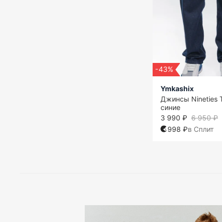
-43%
Ymkashix
Джинсы Nineties 
синие
3 990 ₽
6 950 ₽
998 ₽
в Сплит