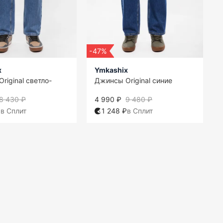
-47%
x
Ymkashix
riginal светло-
Джинсы Original синие
8 430 ₽
4 990 ₽
9 480 ₽
₽
в Сплит
1 248 ₽
в Сплит