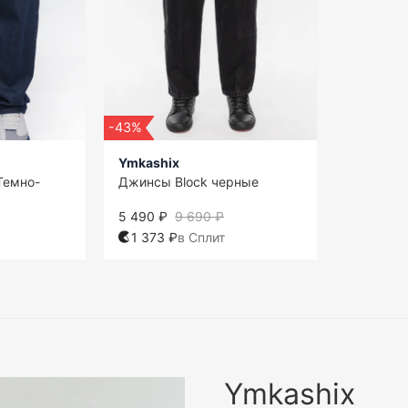
-43%
Ymkashix
Темно-
Джинсы Block черные
5 490 ₽
9 690 ₽
1 373 ₽
в Сплит
Ymkashix