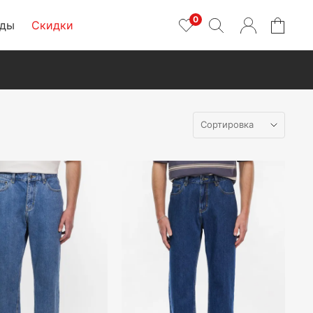
0
нды
Скидки