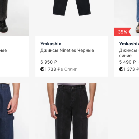
-35%
Ymkashix
Ymkashi
рые
Джинсы Nineties Черные
Джинсы O
синие
6 950 ₽
5 490 ₽
1 738 ₽
в Сплит
1 373 