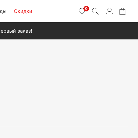
0
нды
Скидки
ервый заказ!