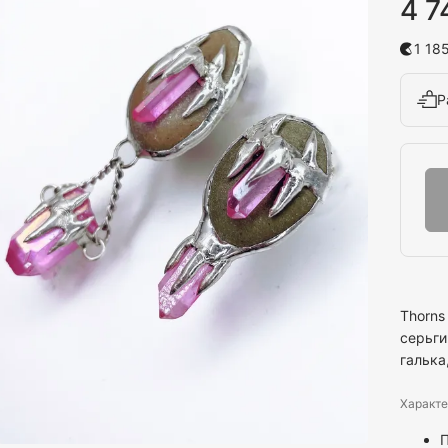
4 7
1 18
Р
Thorns
серьги
галька
Характе