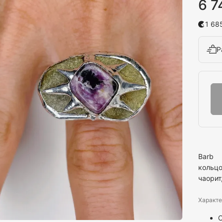
6 7
1 68
Р
Barb
кольцо
чаорит
Характе
С