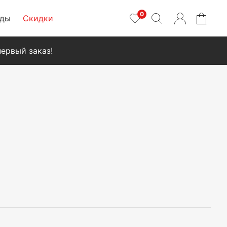
0
нды
Скидки
ервый заказ!