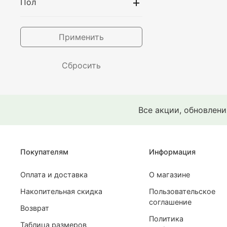
Пол
Оверсайз
Однотонные
Применить
Осенние
Плотные
Сбросить
Свитшоты
С логотипом
Все акции, обновлен
С надписями
С начесом
С принтом
Покупателям
Информация
Теплые
Оплата и доставка
О магазине
Трикотажные
Накопительная скидка
Пользовательское
Утепленные
соглашение
Возврат
Флисовые
Политика
Таблица размеров