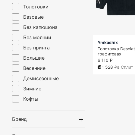
Толстовки
Базовые
Без капюшона
Без молнии
Ymkashix
Без принта
Толстовка Desola
графитовая
Большие
6 110 ₽
1 528 ₽
в Сплит
Весенние
Демисезонные
Зимние
Кофты
Летние
Бренд
Модные
На молнии