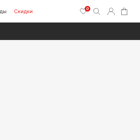
0
нды
Скидки