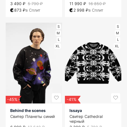
3 490 ₽
5 790 ₽
11 990 ₽
16 850 ₽
873 ₽
в Сплит
2 998 ₽
в Сплит
S
S
M
M
L
L
XL
XL
-45%
-41%
Behind the scenes
Issaya
Свитер Планеты синий
Свитер Cathedral
черный