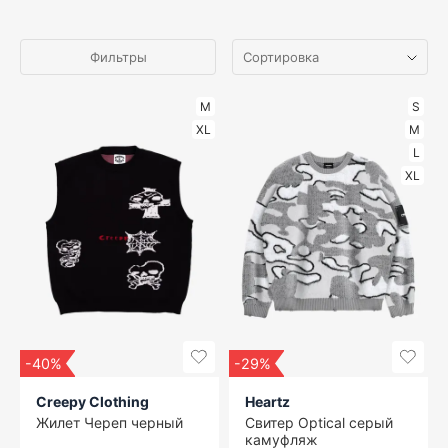
Фильтры
M
S
XL
M
L
XL
-40%
-29%
Creepy Clothing
Heartz
Жилет Череп черный
Свитер Optical серый
камуфляж