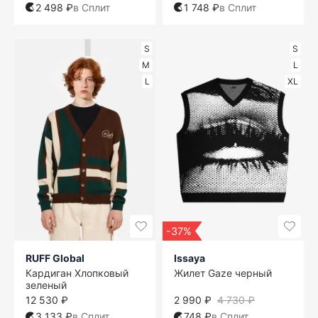
2 498 ₽
в Сплит
1 748 ₽
в Сплит
S
S
M
L
L
XL
-37%
RUFF Global
Issaya
Кардиган Хлопковый
Жилет Gaze черный
зеленый
12 530 ₽
2 990 ₽
4 730 ₽
3 133 ₽
в Сплит
748 ₽
в Сплит