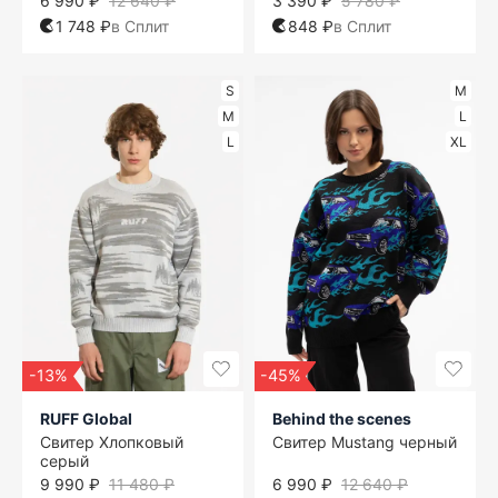
6 990 ₽
12 640 ₽
3 390 ₽
5 780 ₽
1 748 ₽
в Сплит
848 ₽
в Сплит
S
M
M
L
L
XL
-13%
-45%
RUFF Global
Behind the scenes
Свитер Хлопковый
Свитер Mustang черный
серый
9 990 ₽
11 480 ₽
6 990 ₽
12 640 ₽