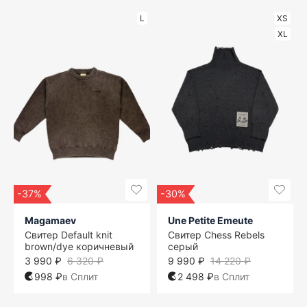
L
XS
XL
-37%
-30%
Magamaev
Une Petite Emeute
Свитер Default knit
Свитер Chess Rebels
brown/dye коричневый
серый
3 990 ₽
6 320 ₽
9 990 ₽
14 220 ₽
998 ₽
в Сплит
2 498 ₽
в Сплит