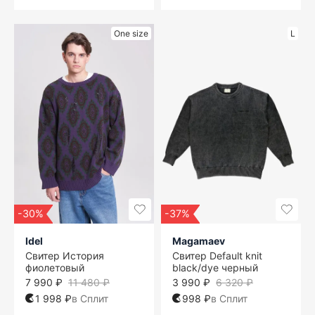
One size
L
-30%
-37%
Idel
Magamaev
Свитер История
Свитер Default knit
фиолетовый
black/dye черный
7 990 ₽
11 480 ₽
3 990 ₽
6 320 ₽
1 998 ₽
в Сплит
998 ₽
в Сплит