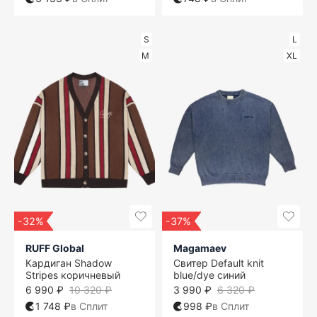
S
L
M
XL
-32%
-37%
RUFF Global
Magamaev
Кардиган Shadow
Свитер Default knit
Stripes коричневый
blue/dye синий
6 990 ₽
10 320 ₽
3 990 ₽
6 320 ₽
1 748 ₽
в Сплит
998 ₽
в Сплит