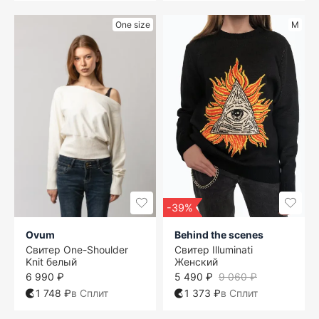
One size
M
-39%
Ovum
Behind the scenes
Свитер One-Shoulder
Свитер Illuminati
Knit белый
Женский
6 990 ₽
5 490 ₽
9 060 ₽
1 748 ₽
в Сплит
1 373 ₽
в Сплит