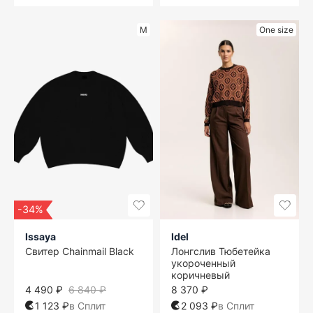
M
One size
-34%
Issaya
Idel
Свитер Chainmail Black
Лонгслив Тюбетейка
укороченный
коричневый
4 490 ₽
6 840 ₽
8 370 ₽
1 123 ₽
в Сплит
2 093 ₽
в Сплит