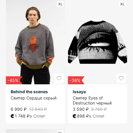
XL
XL
-45%
-38%
Behind the scenes
Issaya
Свитер Сердце серый
Свитер Eyes of
Destruction черный
6 990 ₽
12 640 ₽
3 590 ₽
5 780 ₽
1 748 ₽
в Сплит
898 ₽
в Сплит