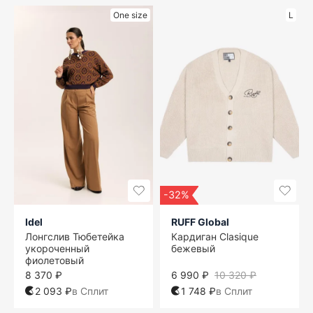
One size
L
-32%
Idel
RUFF Global
Лонгслив Тюбетейка
Кардиган Clasique
укороченный
бежевый
фиолетовый
8 370 ₽
6 990 ₽
10 320 ₽
2 093 ₽
в Сплит
1 748 ₽
в Сплит