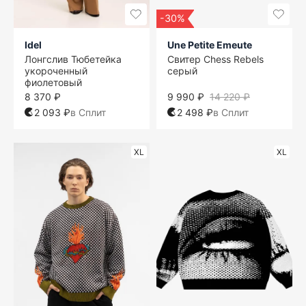
-30%
Idel
Une Petite Emeute
Лонгслив Тюбетейка
Свитер Chess Rebels
укороченный
серый
фиолетовый
8 370 ₽
9 990 ₽
14 220 ₽
2 093 ₽
в Сплит
2 498 ₽
в Сплит
XL
XL