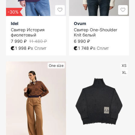
-30%
Idel
Ovum
Свитер История
Свитер One-Shoulder
фиолетовый
Knit белый
7 990 ₽
11 480 ₽
6 990 ₽
1 998 ₽
в Сплит
1 748 ₽
в Сплит
One size
XS
XL