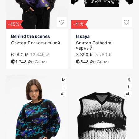
-45%
-41%
Behind the scenes
Issaya
Свитер Планеты синий
Свитер Cathedral
черный
6 990 ₽
12 640 ₽
3 390 ₽
5 780 ₽
1 748 ₽
в Сплит
848 ₽
в Сплит
M
S
L
L
XL
XL