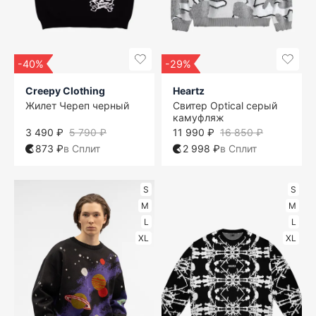
-40%
-29%
Creepy Clothing
Heartz
Жилет Череп черный
Свитер Optical серый
камуфляж
3 490 ₽
5 790 ₽
11 990 ₽
16 850 ₽
873 ₽
в Сплит
2 998 ₽
в Сплит
S
S
M
M
L
L
XL
XL