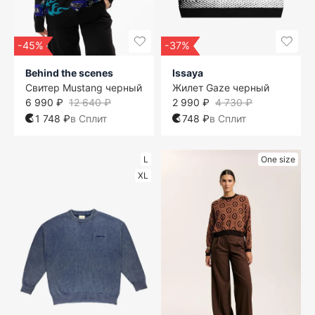
-45%
-37%
Behind the scenes
Issaya
Свитер Mustang черный
Жилет Gaze черный
6 990 ₽
12 640 ₽
2 990 ₽
4 730 ₽
1 748 ₽
в Сплит
748 ₽
в Сплит
L
One size
XL