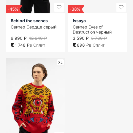
-45%
-38%
Behind the scenes
Issaya
Свитер Сердце серый
Свитер Eyes of
Destruction черный
6 990 ₽
12 640 ₽
3 590 ₽
5 780 ₽
1 748 ₽
в Сплит
898 ₽
в Сплит
XL