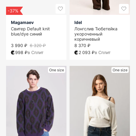
-37%
Magamaev
Idel
Свитер Default knit
Лонгслив Тюбетейка
blue/dye синий
укороченный
коричневый
3 990 ₽
6 320 ₽
8 370 ₽
998 ₽
в Сплит
2 093 ₽
в Сплит
One size
One size