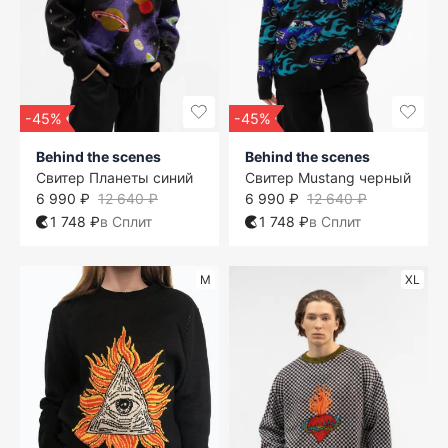
-45%
-45%
Behind the scenes
Behind the scenes
Свитер Планеты синий
Свитер Mustang черный
6 990 ₽
12 640 ₽
6 990 ₽
12 640 ₽
1 748 ₽
в Сплит
1 748 ₽
в Сплит
M
XL