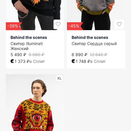
-39%
-45%
Behind the scenes
Behind the scenes
Свитер Illuminati
Свитер Сердце серый
Женский
5 490 ₽
9 060 ₽
6 990 ₽
12 640 ₽
1 373 ₽
в Сплит
1 748 ₽
в Сплит
XL