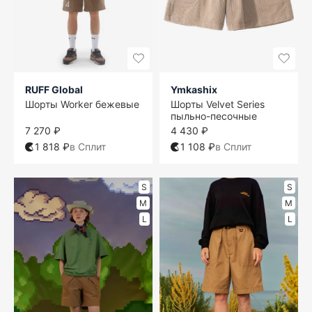
RUFF Global
Ymkashix
Шорты Worker бежевые
Шорты Velvet Series
пыльно-песочные
7 270 ₽
4 430 ₽
1 818 ₽
в Сплит
1 108 ₽
в Сплит
S
S
M
M
L
L