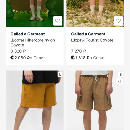
Called a Garment
Called a Garment
Шорты Hikercore nylon
Шорты Tourist Coyote
Coyote
8 320 ₽
7 270 ₽
2 080 ₽
в Сплит
1 818 ₽
в Сплит
L
S
XL