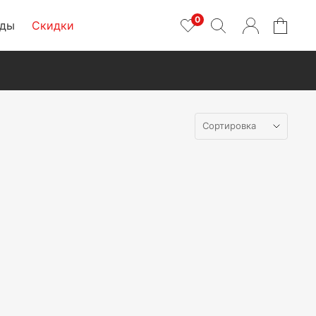
0
нды
Скидки