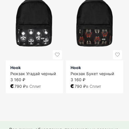
Hook
Hook
Рюкзак Угадай черный
Рюкзак Букет черный
3 160 ₽
3 160 ₽
790 ₽
в Сплит
790 ₽
в Сплит
One size
One size
One size
One size
One size
One size
One size
One size