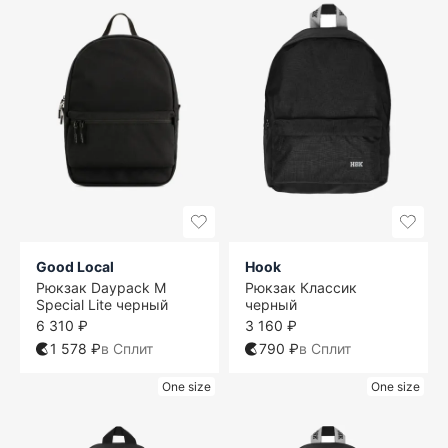
Good Local
Hook
Рюкзак Daypack M
Рюкзак Классик
Special Lite черный
черный
6 310 ₽
3 160 ₽
1 578 ₽
в Сплит
790 ₽
в Сплит
One size
One size