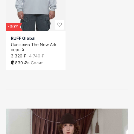
-30%
RUFF Global
Лонгслив The New Ark
серый
3 320 ₽
4 740 ₽
830 ₽
в Сплит