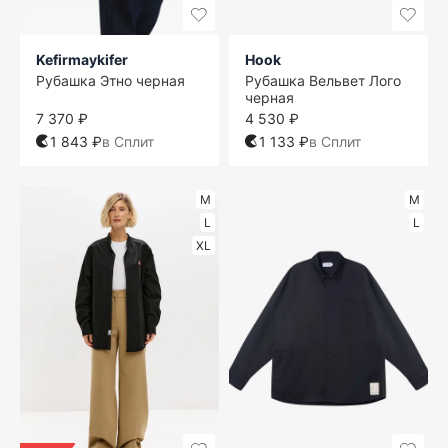
Kefirmaykifer
Hook
Рубашка Этно черная
Рубашка Вельвет Лого
черная
7 370 ₽
4 530 ₽
1 843 ₽
в Сплит
1 133 ₽
в Сплит
M
M
L
L
XL