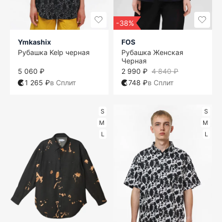
-38%
Ymkashix
FOS
Рубашка Kelp черная
Рубашка Женская
Черная
5 060 ₽
2 990 ₽
4 840 ₽
1 265 ₽
в Сплит
748 ₽
в Сплит
S
S
M
M
L
L