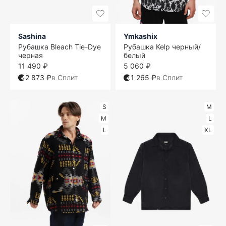
Sashina
Ymkashix
Рубашка Bleach Tie-Dye
Рубашка Kelp черный/
черная
белый
11 490 ₽
5 060 ₽
2 873 ₽
в Сплит
1 265 ₽
в Сплит
S
M
M
L
L
XL