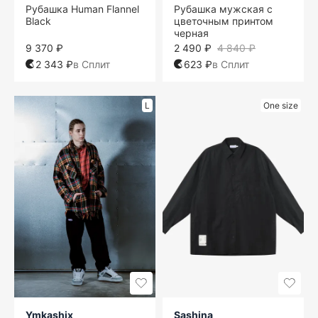
Рубашка Human Flannel
Рубашка мужская с
Black
цветочным принтом
черная
9 370 ₽
2 490 ₽
4 840 ₽
2 343 ₽
в Сплит
623 ₽
в Сплит
L
One size
Ymkashix
Sashina