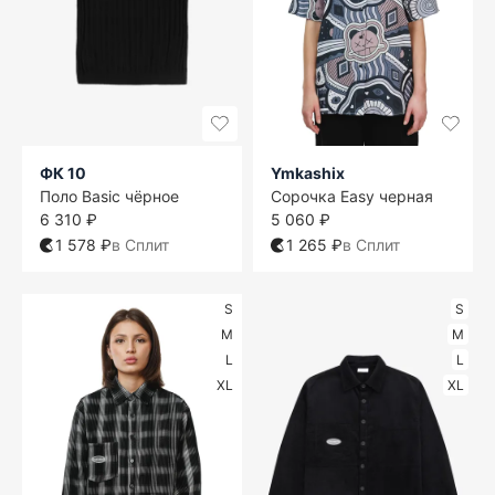
ФК 10
Ymkashix
Поло Basic чёрное
Сорочка Easy черная
6 310 ₽
5 060 ₽
1 578 ₽
в Сплит
1 265 ₽
в Сплит
S
S
M
M
L
L
XL
XL