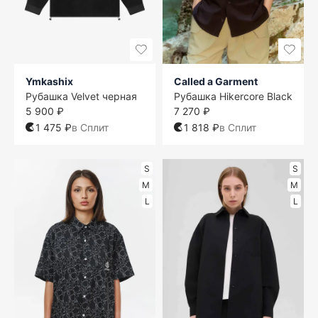
Ymkashix
Called a Garment
Рубашка Velvet черная
Рубашка Hikercore Black
5 900 ₽
7 270 ₽
1 475 ₽
в Сплит
1 818 ₽
в Сплит
S
S
M
M
L
L