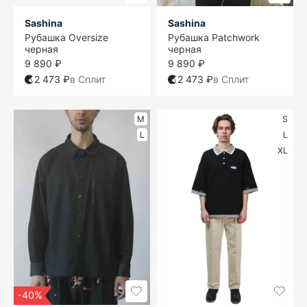
Sashina
Sashina
Рубашка Oversize
Рубашка Patchwork
черная
черная
9 890 ₽
9 890 ₽
2 473 ₽
в Сплит
2 473 ₽
в Сплит
M
S
L
L
XL
-40%