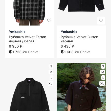
Ymkashix
Ymkashix
Рубашка Velvet Tartan
Рубашка Velvet Button
черная / белая
черная
6 950 ₽
6 430 ₽
1 738 ₽
в Сплит
1 608 ₽
в Сплит
S
S
M
M
L
L
XL
XL