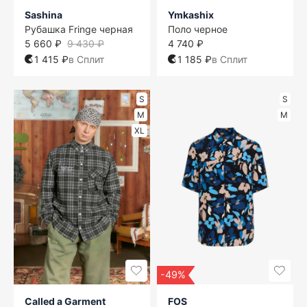
Sashina
Ymkashix
Рубашка Fringe черная
Поло черное
5 660 ₽
9 430 ₽
4 740 ₽
1 415 ₽
в Сплит
1 185 ₽
в Сплит
S
S
M
M
XL
-49%
Called a Garment
FOS