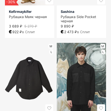
-30%
Kefirmaykifer
Sashina
Рубашка Маяк черная
Рубашка Side Pocket
черная
3 689 ₽
5 270 ₽
9 890 ₽
922 ₽
в Сплит
2 473 ₽
в Сплит
M
M
L
L