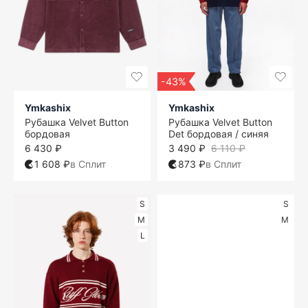
-43%
Ymkashix
Ymkashix
Рубашка Velvet Button
Рубашка Velvet Button
бордовая
Det бордовая / синяя
6 430 ₽
3 490 ₽
6 110 ₽
1 608 ₽
в Сплит
873 ₽
в Сплит
S
S
M
M
L