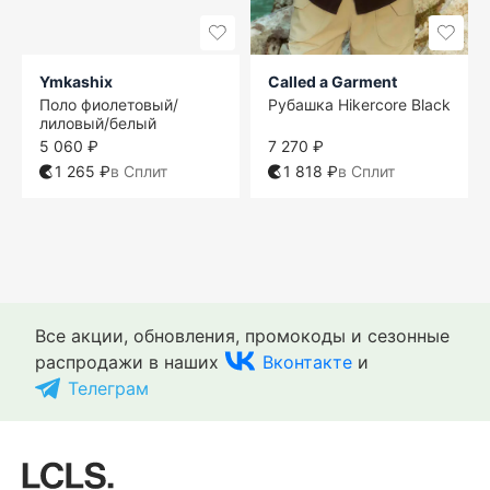
Ymkashix
Called a Garment
Поло фиолетовый/
Рубашка Hikercore Black
лиловый/белый
5 060 ₽
7 270 ₽
1 265 ₽
в Сплит
1 818 ₽
в Сплит
S
S
S
S
S
S
S
S
M
M
M
M
M
M
M
M
L
L
L
L
L
L
L
L
XL
XL
XL
XL
Все акции, обновления, промокоды и сезонные
распродажи в наших
Вконтакте
и
Телеграм