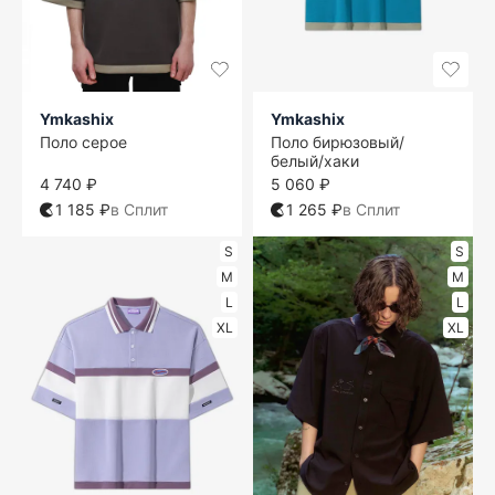
Ymkashix
Ymkashix
Поло серое
Поло бирюзовый/
белый/хаки
4 740 ₽
5 060 ₽
1 185 ₽
в Сплит
1 265 ₽
в Сплит
S
S
M
M
L
L
XL
XL