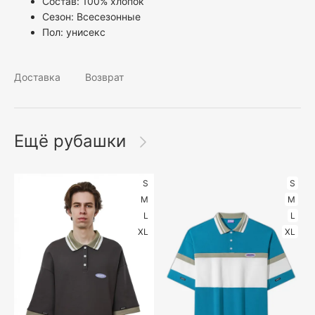
Состав: 100% хлопок
Сезон: Всесезонные
Пол:
унисекс
Доставка
Возврат
Ещё рубашки
S
S
M
M
L
L
XL
XL