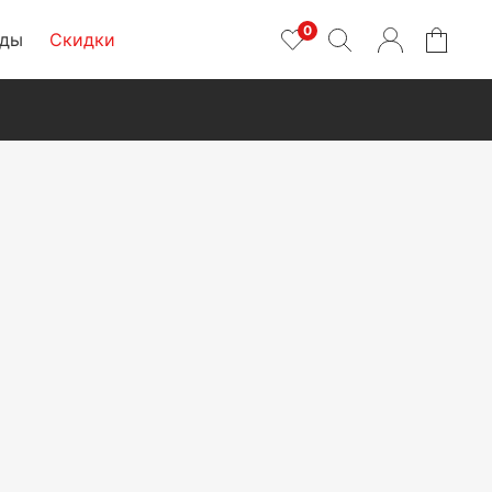
0
нды
Скидки