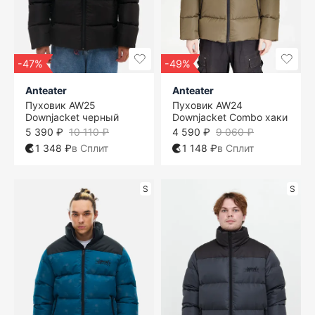
-47%
-49%
Anteater
Anteater
Пуховик AW25
Пуховик AW24
Downjacket черный
Downjacket Combo хаки
5 390 ₽
10 110 ₽
4 590 ₽
9 060 ₽
1 348 ₽
в Сплит
1 148 ₽
в Сплит
S
S