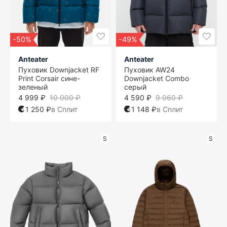
-50%
-49%
Anteater
Anteater
Пуховик Downjacket RF
Пуховик AW24
Print Corsair сине-
Downjacket Combo
зеленый
серый
4 999 ₽
10 000 ₽
4 590 ₽
9 060 ₽
1 250 ₽
в Сплит
1 148 ₽
в Сплит
S
S