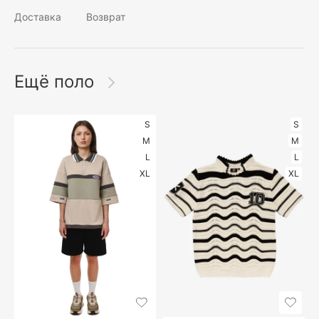
Доставка
Возврат
Ещё поло
S
S
M
M
L
L
XL
XL