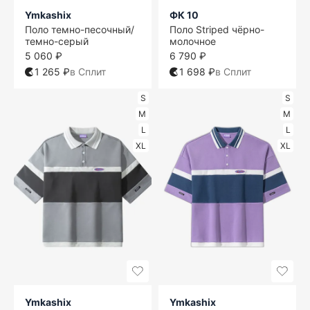
Ymkashix
ФК 10
Поло темно-песочный/
Поло Striped чёрно-
темно-серый
молочное
5 060 ₽
6 790 ₽
1 265 ₽
в Сплит
1 698 ₽
в Сплит
S
S
M
M
L
L
XL
XL
Ymkashix
Ymkashix