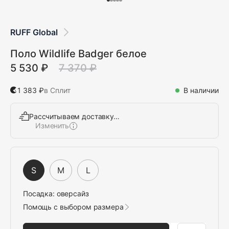
RUFF Global
Поло Wildlife Badger белое
5 530 ₽
7 370 ₽
1 383 ₽
в Сплит
В наличии
Рассчитываем доставку…
Изменить
Выбрать
S
M
L
Посадка:
оверсайз
Помощь с выбором размера