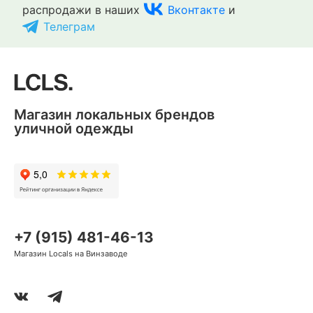
распродажи в наших
Вконтакте
и
Телеграм
-38%
-38%
-38%
-38%
-38%
Магазин локальных брендов
Une Petite Emeute
7 Пятниц
7 Пятниц
Ymkashix
Ymkashix
7 Пятниц
7 Пятниц
7 Пятниц
уличной одежды
Носки Stalker черные
Носки Две полоски
Носки Понедельник
Носки Star черные
Носки Standart Cotton
Носки SEND NUDES
Носки Короткие черные
Носки Над пропастью
Черные
белые
Белые
во лжи серые
900 ₽
390 ₽
530 ₽
630 ₽
390 ₽
630 ₽
390 ₽
630 ₽
690 ₽
390 ₽
390 ₽
630 ₽
630 ₽
225 ₽
98 ₽
133 ₽
в Сплит
в Сплит
в Сплит
98 ₽
в Сплит
98 ₽
в Сплит
173 ₽
98 ₽
98 ₽
в Сплит
в Сплит
в Сплит
+7 (915) 481-46-13
Магазин Locals на Винзаводе