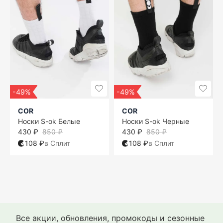
-49%
-49%
COR
COR
Носки S-ok Белые
Носки S-ok Черные
430 ₽
850 ₽
430 ₽
850 ₽
108 ₽
в Сплит
108 ₽
в Сплит
35-40
35-40
35-40
38-41
35-40
36-40
35-40
36-40
42-46
Все акции, обновления, промокоды и сезонные