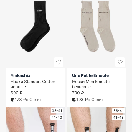
Ymkashix
Une Petite Emeute
Носки Standart Cotton
Носки Mon Emeute
черные
бежевые
690 ₽
790 ₽
173 ₽
в Сплит
198 ₽
в Сплит
38-41
38-41
41-43
41-43