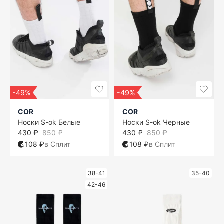
-49%
-49%
COR
COR
Носки S-ok Белые
Носки S-ok Черные
430 ₽
850 ₽
430 ₽
850 ₽
108 ₽
в Сплит
108 ₽
в Сплит
38-41
35-40
42-46