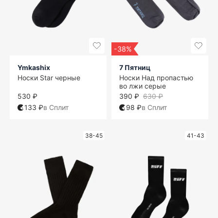
-38%
Ymkashix
7 Пятниц
Носки Star черные
Носки Над пропастью
во лжи серые
530 ₽
390 ₽
630 ₽
133 ₽
в Сплит
98 ₽
в Сплит
38-45
41-43