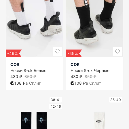
-49%
-49%
COR
COR
Носки S-ok Белые
Носки S-ok Черные
430 ₽
850 ₽
430 ₽
850 ₽
108 ₽
в Сплит
108 ₽
в Сплит
38-41
35-40
42-46