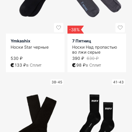
-38%
Ymkashix
7 Пятниц
Носки Star черные
Носки Над пропастью
во лжи серые
530 ₽
390 ₽
630 ₽
133 ₽
в Сплит
98 ₽
в Сплит
38-45
41-43