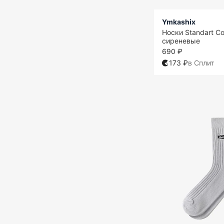
Ymkashix
Носки Standart Co
сиреневые
690 ₽
173 ₽
в Сплит