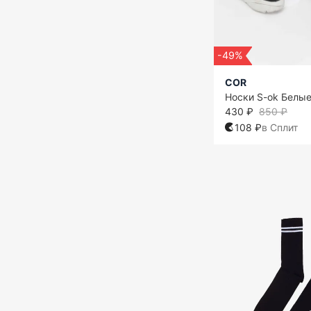
-49%
COR
Носки S-ok Белы
430 ₽
850 ₽
108 ₽
в Сплит