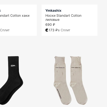
x
Ymkashix
andart Cotton хаки
Носки Standart Cotton
лиловые
690 ₽
 Сплит
173 ₽
в Сплит