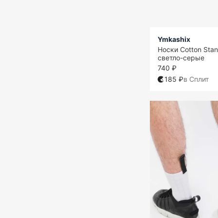
Ymkashix
Носки Cotton Stan
светло-серые
740 ₽
185 ₽
в Сплит