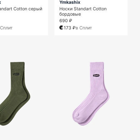
x
Ymkashix
andart Cotton серый
Носки Standart Cotton
бордовые
690 ₽
 Сплит
173 ₽
в Сплит