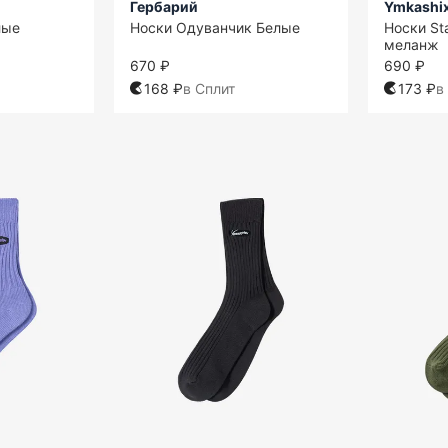
Гербарий
Ymkashi
лые
Носки Одуванчик Белые
Носки St
меланж
670 ₽
690 ₽
168 ₽
в Сплит
173 ₽
в