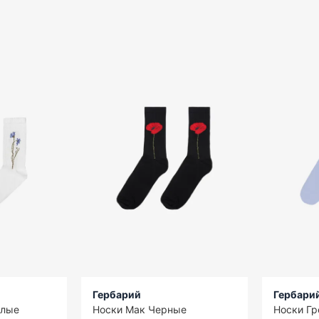
Гербарий
Гербари
елые
Носки Мак Черные
Носки Гр