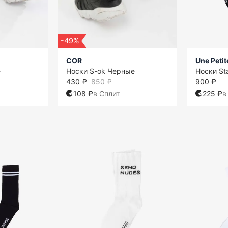
-49%
COR
Une Peti
е
Носки S-ok Черные
Носки St
430 ₽
850 ₽
900 ₽
108 ₽
в Сплит
225 ₽
в