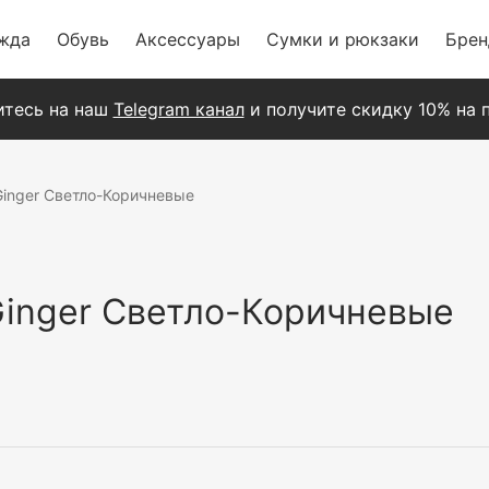
жда
Обувь
Аксессуары
Сумки и рюкзаки
Бре
тесь на наш
Telegram канал
и получите скидку 10% на п
inger Светло-Коричневые
inger Светло-Коричневые