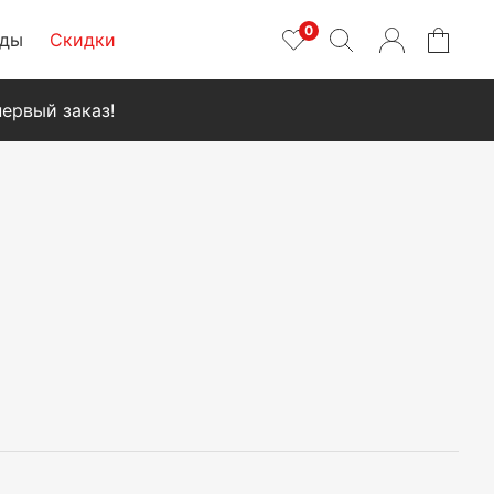
0
нды
Скидки
ервый заказ!