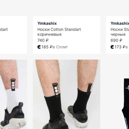
Ymkashix
Ymkashi
dart
Носки Cotton Standart
Носки St
коричневые
черные
740 ₽
690 ₽
185 ₽
в Сплит
173 ₽
в