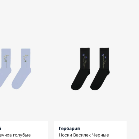
й
Гербарий
ечиха голубые
Носки Василек Черные