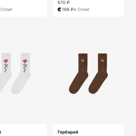
670 ₽
 Сплит
168 ₽
в Сплит
й
Гербарий