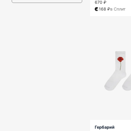
670 ₽
168 ₽
в Сплит
Гербарий