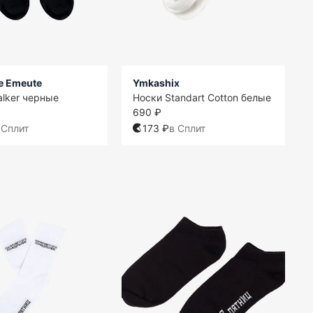
te Emeute
Ymkashix
alker черные
Носки Standart Cotton белые
690 ₽
 Сплит
173 ₽
в Сплит