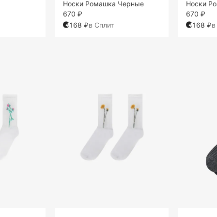
Носки Ромашка Черные
Носки Ро
670 ₽
670 ₽
168 ₽
в Сплит
168 ₽
в