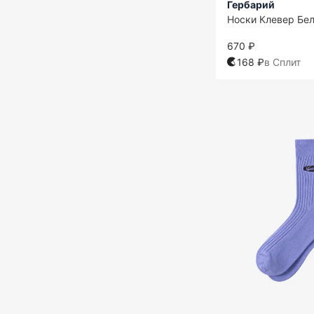
Гербарий
Носки Клевер Бе
670 ₽
168 ₽
в Сплит