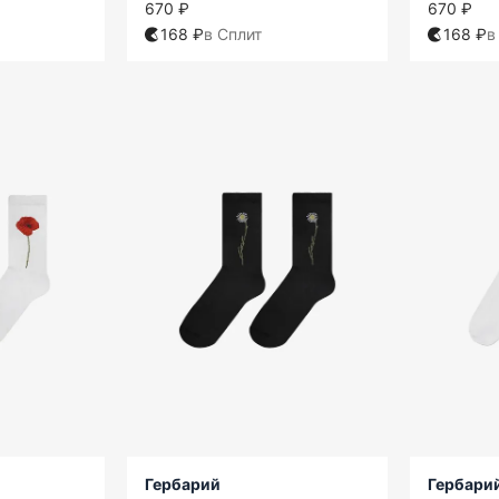
670 ₽
670 ₽
168 ₽
в Сплит
168 ₽
в
Гербарий
Гербари