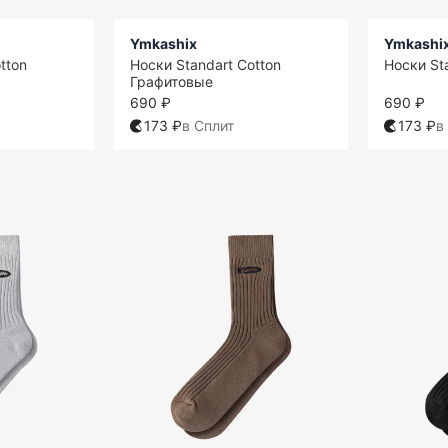
Ymkashix
Ymkashi
tton
Носки Standart Cotton
Носки St
Графитовые
690 ₽
690 ₽
173 ₽
в Сплит
173 ₽
в