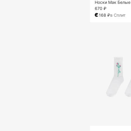
Носки Мак Белые
670 ₽
168 ₽
в Сплит