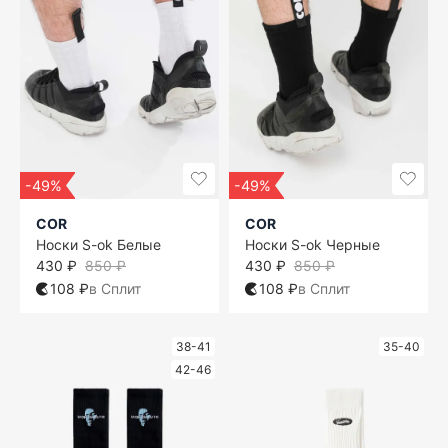
-49%
-49%
COR
COR
Носки S-ok Белые
Носки S-ok Черные
430 ₽
850 ₽
430 ₽
850 ₽
108 ₽
в Сплит
108 ₽
в Сплит
38-41
35-40
42-46