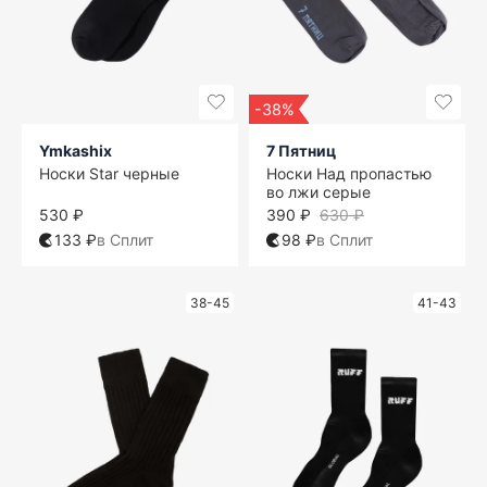
-38%
Ymkashix
7 Пятниц
Носки Star черные
Носки Над пропастью
во лжи серые
530 ₽
390 ₽
630 ₽
133 ₽
в Сплит
98 ₽
в Сплит
38-45
41-43