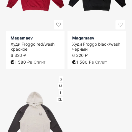
Magamaev
Magamaev
Худи Froggo red/wash
Худи Froggo black/wash
красное
черный
6 320 ₽
6 320 ₽
1 580 ₽
в Сплит
1 580 ₽
в Сплит
S
M
L
XL