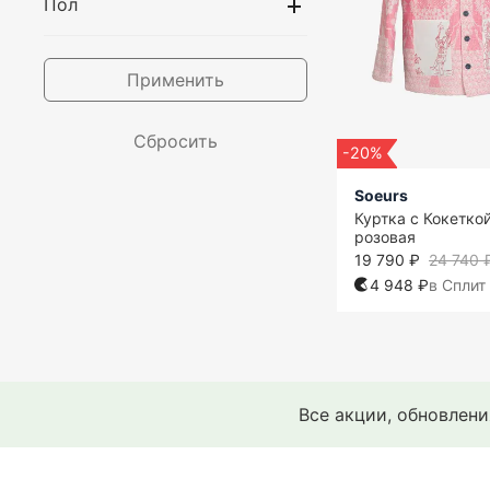
Пол
Дорогие
Зимние
Применить
Кожаные
Коуч
Сбросить
-20%
Легкие
Soeurs
Летние
Куртка с Кокеткой
розовая
Модные
19 790 ₽
24 740 
Молодежные
4 948 ₽
в Сплит
На молнии
Непромокаемые
Оверсайз
Все акции, обновлен
Однотонные
Осенние