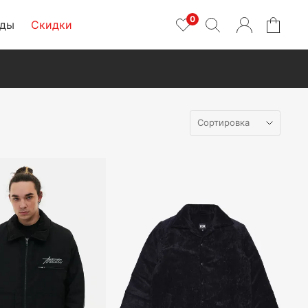
0
нды
Скидки