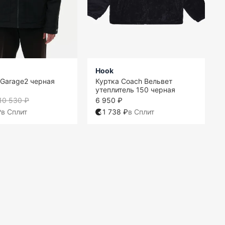
Hook
Garage2 черная
Куртка Coach Вельвет
утеплитель 150 черная
10 530 ₽
6 950 ₽
₽
в Сплит
1 738 ₽
в Сплит