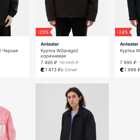
-25%
-24%
Anteater
Anteater
N Черная
Куртка WGarage2
Куртка W
коричневая
7 490 ₽
10 000 ₽
7 990 ₽
1 873 ₽
в Сплит
1 998 