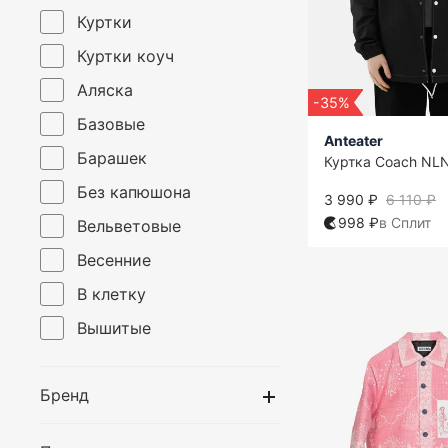
Куртки
Куртки коуч
Аляска
-35%
Базовые
Anteater
Барашек
Куртка Coach NL
Без капюшона
3 990 ₽
6 110 ₽
998 ₽
в Сплит
Вельветовые
Весенние
В клетку
Вышитые
Двухсторонние
Бренд
Демисезонные
Джинсовые